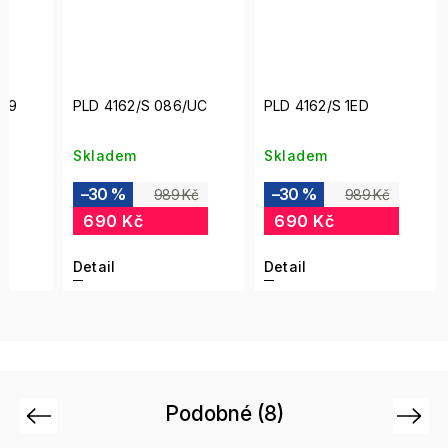
/M9
PLD 4162/S 086/UC
PLD 4162/S 1ED
Skladem
Skladem
–30 %
–30 %
989 Kč
989 Kč
690 Kč
690 Kč
Detail
Detail
Podobné (8)
Previous
Next