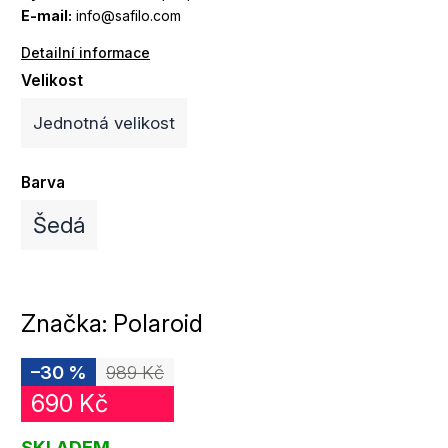
E-mail:
info@safilo.com
Detailní informace
Velikost
Jednotná velikost
Barva
Šedá
Značka:
Polaroid
–30 %
989 Kč
690 Kč
SKLADEM