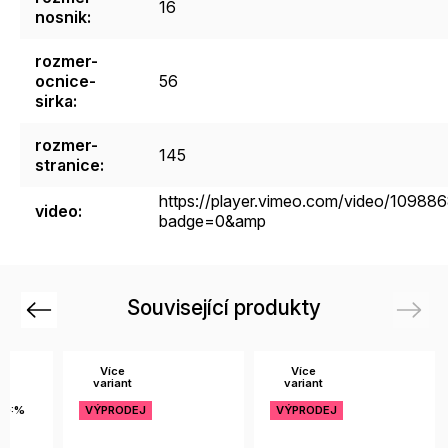
16
nosnik
:
rozmer-
ocnice-
56
sirka
:
rozmer-
145
stranice
:
https://player.vimeo.com/video/10988
video
:
badge=0&amp
Související produkty
Previous
Next
Více
Více
variant
variant
10:%
VÝPRODEJ
VÝPRODEJ