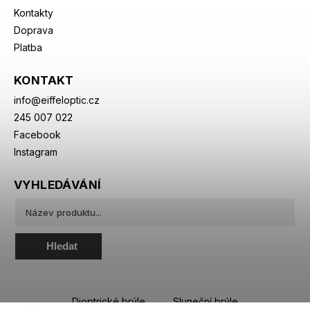
Kontakty
Doprava
Platba
KONTAKT
info
@
eiffeloptic.cz
245 007 022
Facebook
Instagram
VYHLEDÁVÁNÍ
Hledat
Dioptrické brýle
Sluneční brýle