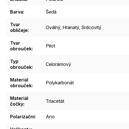
Barva
:
Šedá
Tvar
Oválný
,
Hranatý
,
Srdcovitý
obličeje
:
Tvar
Pilot
obrouček
:
Typ
Celorámový
obrouček
:
Materiál
Polykarbonát
obrouček
:
Materiál
Triacetát
čočky
:
Polarizační
:
Ano