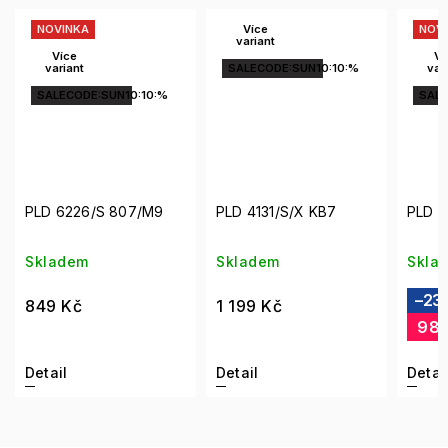
Více
NOVINKA
variant
Více
SALECODE:SUN10:10:%
variant
:SUN10:10:%
SALECODE:SUN10:10:
/S 807/M9
PLD 4131/S/X KB7
PLD 4115/S/X 73N
Skladem
Skladem
–23 %
1 299 Kč
1 199 Kč
989 Kč
Detail
Detail