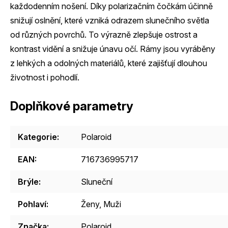
každodenním nošení. Díky polarizačním čočkám účinně
snižují oslnění, které vzniká odrazem slunečního světla
od různých povrchů. To výrazně zlepšuje ostrost a
kontrast vidění a snižuje únavu očí. Rámy jsou vyráběny
z lehkých a odolných materiálů, které zajišťují dlouhou
životnost i pohodlí.
Doplňkové parametry
Kategorie
:
Polaroid
EAN
:
716736995717
Brýle
:
Sluneční
Pohlaví
:
Ženy
,
Muži
Značka
:
Polaroid