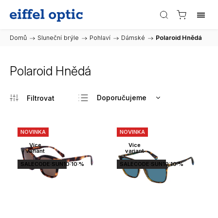
Domů
/
Sluneční brýle
/
Pohlaví
/
Dámské
/
Polaroid Hnědá
Polaroid Hnědá
Doporučujeme
Nejlevnější
Nejdražší
NOVINKA
NOVINKA
Nejprodávanější
Více
Více
variant
variant
Abecedně
SALECODE:SUN10:10:%
SALECODE:SUN10:10:%