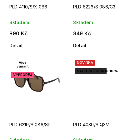
PLD 4110/S/X 086
PLD 6226/S 086/C3
Skladem
Skladem
890 Kč
849 Kč
Detail
Detail
Více
NOVINKA
variant
SALECODE:SUN10:10:%
VÝPRODEJ
PLD 6219/S 086/SP
PLD 4030/S Q3V