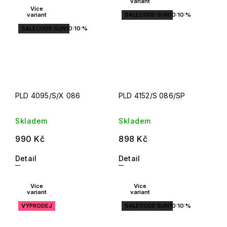
variant
Více
variant
SALECODE:SUN10:10:%
SALECODE:SUN10:10:%
PLD 4095/S/X 086
PLD 4152/S 086/SP
Skladem
Skladem
990 Kč
898 Kč
Detail
Detail
Více
Více
variant
variant
VÝPRODEJ
SALECODE:SUN10:10:%