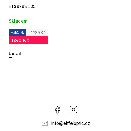
ET39298 535
Skladem
–44 %
1 239 Kč
690 Kč
Detail
Facebook
Instagram
info
@
eiffeloptic.cz