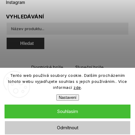
Instagram
VYHLEDÁVÁNÍ
Hledat
Dioptrické brýle
Sluneční brýle
Tento web používá soubory cookie. Dalším procházením
Sportovní brýle
Kontaktní čočky
tohoto webu vyjadřujete souhlas s jejich používáním.. Více
Roztoky a oční kapky
informací
zde
.
Nastavení
Souhlasím
Copyright 2026
eiffeloptic.cz
. Všechna práva vyhrazena.
Odmítnout
Grafický návrh vytvořil a nakódoval
Shoptak.cz