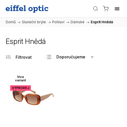
Domů
/
Sluneční brýle
/
Pohlaví
/
Dámské
/
Esprit Hnědá
Esprit Hnědá
Doporučujeme
Nejlevnější
Nejdražší
Více
variant
Nejprodávanější
VÝPRODEJ
Abecedně