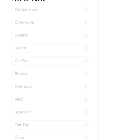
Champion
0
Obdélníkové
0
Reebok
0
Čtvercové
0
Oscar De La Renta
0
Oválné
0
Donna Karan
0
Kulaté
0
DKNY
0
Cat Eye
0
Calvin Klein
0
Štítový
0
Longchamp
1
Oversize
0
Christian Lacroix
1
Pilot
0
Love Moschino
2
Speciální
0
Bollé
0
Flat Top
0
LENSSO
2
Úzké
0