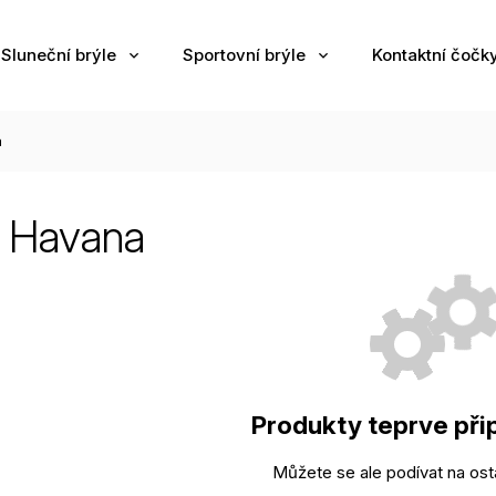
Sluneční brýle
Sportovní brýle
Kontaktní čočk
a
t Havana
Produkty teprve při
Můžete se ale podívat na osta