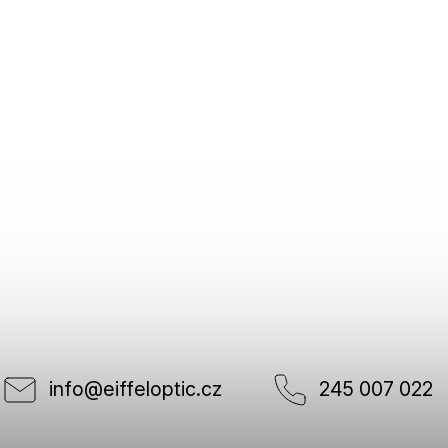
info
@
eiffeloptic.cz
245 007 022