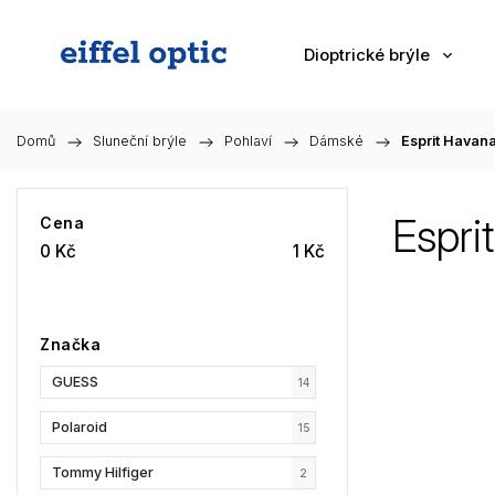
Dioptrické brýle
Domů
/
Sluneční brýle
/
Pohlaví
/
Dámské
/
Esprit Havan
Espri
Cena
0
Kč
1
Kč
Značka
GUESS
14
Polaroid
15
Tommy Hilfiger
2