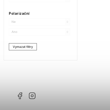
SPY
0
Polarizační
Moncler
0
Ne
0
Comma
0
Ano
0
Gibson
0
Vymazat filtry
Facebook
Instagram