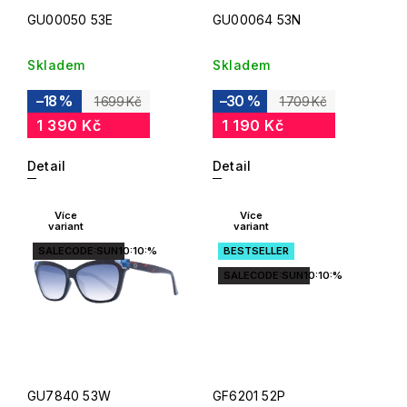
GU00050 53E
GU00064 53N
Skladem
Skladem
–18 %
–30 %
1 699 Kč
1 709 Kč
1 390 Kč
1 190 Kč
Detail
Detail
Více
Více
variant
variant
SALECODE:SUN10:10:%
BESTSELLER
SALECODE:SUN10:10:%
GU7840 53W
GF6201 52P