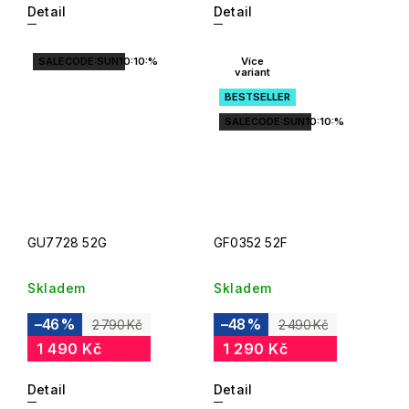
Detail
Detail
SALECODE:SUN10:10:%
Více
variant
BESTSELLER
SALECODE:SUN10:10:%
GU7728 52G
GF0352 52F
Skladem
Skladem
–46 %
–48 %
2 790 Kč
2 490 Kč
1 490 Kč
1 290 Kč
Detail
Detail