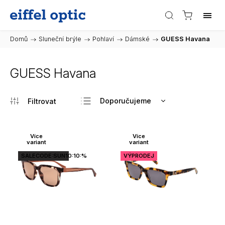
Domů
/
Sluneční brýle
/
Pohlaví
/
Dámské
/
GUESS Havana
GUESS Havana
Doporučujeme
Nejlevnější
Nejdražší
Více
Více
variant
variant
Nejprodávanější
SALECODE:SUN10:10:%
VÝPRODEJ
Abecedně