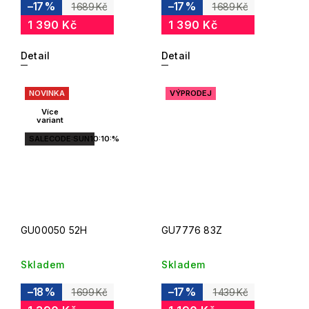
–17 %
–17 %
1 689 Kč
1 689 Kč
1 390 Kč
1 390 Kč
Detail
Detail
NOVINKA
VÝPRODEJ
Více
variant
SALECODE:SUN10:10:%
GU00050 52H
GU7776 83Z
Skladem
Skladem
–18 %
–17 %
1 699 Kč
1 439 Kč