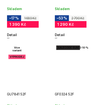
Skladem
Skladem
–17 %
–53 %
1 689 Kč
2 790 Kč
1 390 Kč
1 290 Kč
Detail
Detail
Více
SALECODE:SUN10:10:%
variant
VÝPRODEJ
GU7841 52F
GF0324 52F