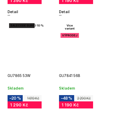
1 390 Kč
1 190 Kč
Detail
Detail
SALECODE:SUN10:10:%
Více
variant
VÝPRODEJ
GU7865 53W
GU7841 56B
Skladem
Skladem
–20 %
–48 %
1 619 Kč
2 290 Kč
1 290 Kč
1 190 Kč