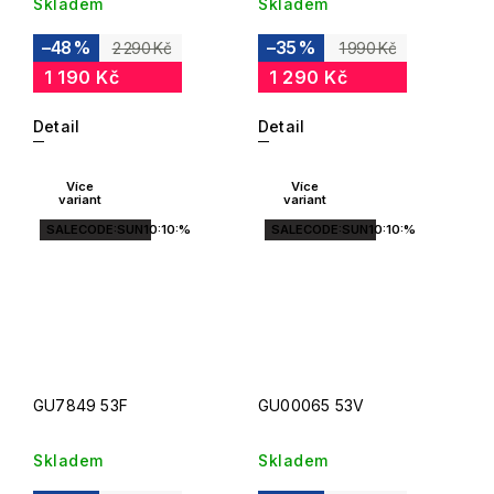
Skladem
Skladem
–48 %
–35 %
2 290 Kč
1 990 Kč
1 190 Kč
1 290 Kč
Detail
Detail
Více
Více
variant
variant
SALECODE:SUN10:10:%
SALECODE:SUN10:10:%
GU7849 53F
GU00065 53V
Skladem
Skladem