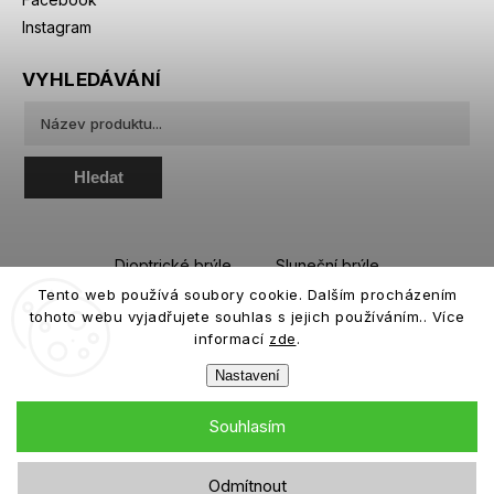
Instagram
VYHLEDÁVÁNÍ
Hledat
Dioptrické brýle
Sluneční brýle
Tento web používá soubory cookie. Dalším procházením
Sportovní brýle
Kontaktní čočky
tohoto webu vyjadřujete souhlas s jejich používáním.. Více
Roztoky a oční kapky
informací
zde
.
Nastavení
Souhlasím
Copyright 2026
eiffeloptic.cz
. Všechna práva vyhrazena.
Odmítnout