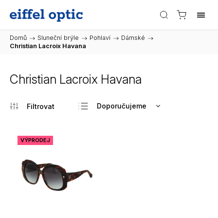
Domů
/
Sluneční brýle
/
Pohlaví
/
Dámské
/
Christian Lacroix Havana
Christian Lacroix Havana
Doporučujeme
Nejlevnější
Nejdražší
VÝPRODEJ
Nejprodávanější
Abecedně