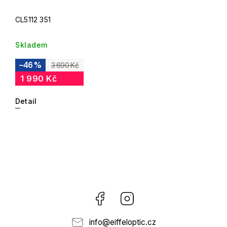
CL5112 351
Skladem
–46 %
3 690 Kč
1 990 Kč
Detail
Facebook
Instagram
info
@
eiffeloptic.cz