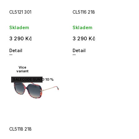
CL5121 301
CL5116 218
Skladem
Skladem
3 290 Kč
3 290 Kč
Detail
Detail
Více
variant
SALECODE:SUN10:10:%
CL5118 218