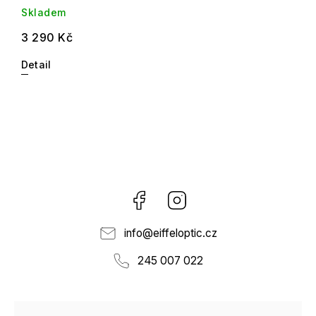
Skladem
3 290 Kč
Detail
Facebook
Instagram
info
@
eiffeloptic.cz
245 007 022