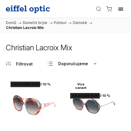
Domů
/
Sluneční brýle
/
Pohlaví
/
Dámské
/
Christian Lacroix Mix
Christian Lacroix Mix
Doporučujeme
Nejlevnější
Nejdražší
SALECODE:SUN10:10:%
Více
variant
Nejprodávanější
SALECODE:SUN10:10:%
Abecedně