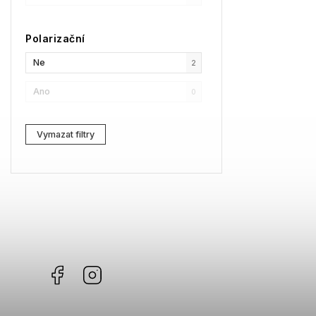
SPY
0
Polarizační
Moncler
0
Ne
2
Comma
0
Ano
0
Gibson
0
Vymazat filtry
Facebook
Instagram