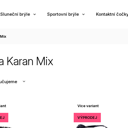
Sluneční brýle
Sportovní brýle
Kontaktní čočk
 Mix
 Karan Mix
učujeme
nější
žší
iant
Více variant
odávanější
edně
EJ
VÝPRODEJ