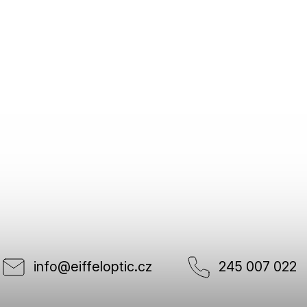
info
@
eiffeloptic.cz
245 007 022