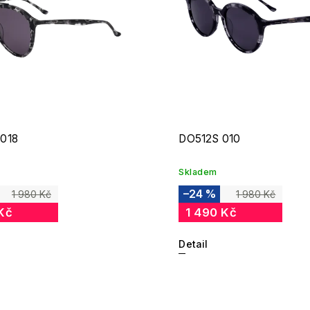
018
DO512S 010
Skladem
–24 %
1 980 Kč
1 980 Kč
Kč
1 490 Kč
Detail