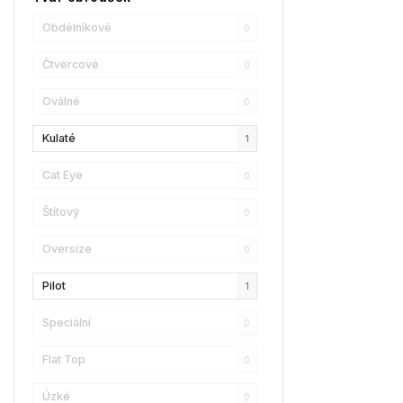
Champion
0
Obdélníkové
0
Reebok
0
Čtvercové
0
Oscar De La Renta
0
Oválné
0
Donna Karan
2
Kulaté
1
DKNY
0
Cat Eye
0
Calvin Klein
0
Štítový
0
Longchamp
0
Oversize
0
Christian Lacroix
3
Pilot
1
Love Moschino
0
Speciální
0
Bollé
0
Flat Top
0
LENSSO
0
Úzké
0