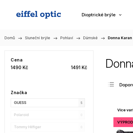
Dioptrické brýle
Domů
/
Sluneční brýle
/
Pohlaví
/
Dámské
/
Donna Karan
Donna
Cena
1490
Kč
1491
Kč
Dopor
Značka
Nejlev
GUESS
Nejdra
5
Více var
Nejpr
Polaroid
0
Abec
VÝPROD
Tommy Hilfiger
0