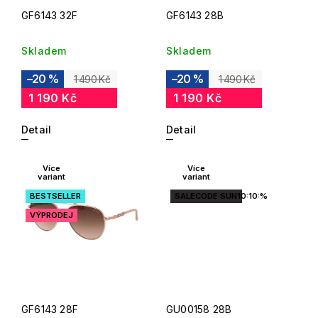
GF6143 32F
GF6143 28B
Skladem
Skladem
–20 %
–20 %
1 490 Kč
1 490 Kč
1 190 Kč
1 190 Kč
Detail
Detail
Více
Více
variant
variant
BESTSELLER
SALECODE:SUN10:10:%
VÝPRODEJ
GF6143 28F
GU00158 28B