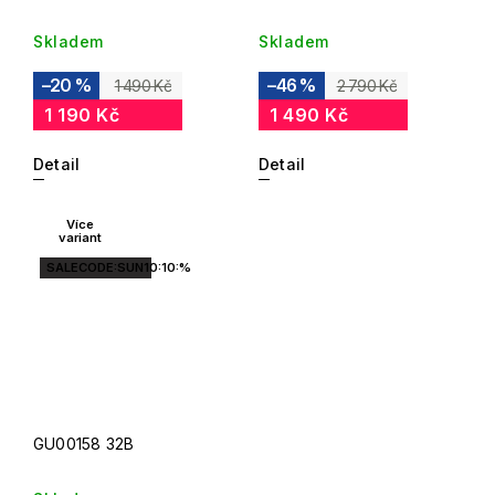
Skladem
Skladem
–20 %
–46 %
1 490 Kč
2 790 Kč
1 190 Kč
1 490 Kč
Detail
Detail
Více
variant
SALECODE:SUN10:10:%
GU00158 32B