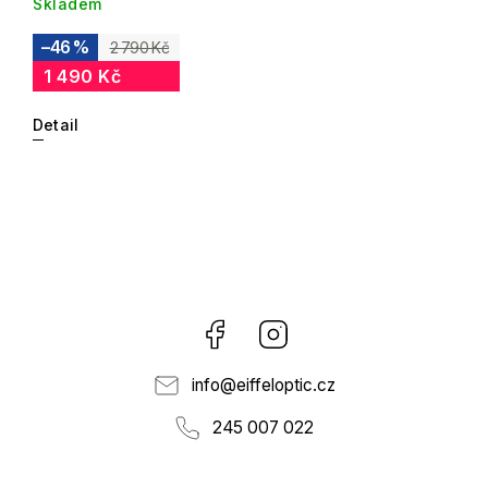
Skladem
–46 %
2 790 Kč
1 490 Kč
Detail
Facebook
Instagram
info
@
eiffeloptic.cz
245 007 022