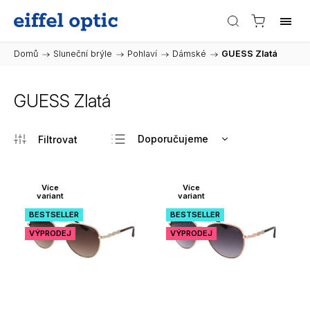
Domů
/
Sluneční brýle
/
Pohlaví
/
Dámské
/
GUESS Zlatá
GUESS Zlatá
Doporučujeme
Nejlevnější
Nejdražší
Více
Více
variant
variant
Nejprodávanější
BESTSELLER
BESTSELLER
Abecedně
VÝPRODEJ
VÝPRODEJ