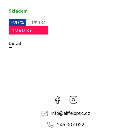
Skladem
–20 %
1 619 Kč
1 290 Kč
Detail
Facebook
Instagram
info
@
eiffeloptic.cz
245 007 022