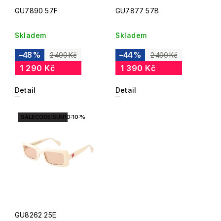
GU7890 57F
GU7877 57B
Skladem
Skladem
–48 %
–44 %
2 499 Kč
2 490 Kč
1 290 Kč
1 390 Kč
Detail
Detail
SALECODE:SUN10:10:%
GU8262 25E