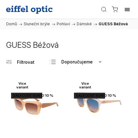
Domů
/
Sluneční brýle
/
Pohlaví
/
Dámské
/
GUESS Béžová
GUESS Béžová
Doporučujeme
Nejlevnější
Nejdražší
Více
Více
variant
variant
Nejprodávanější
SALECODE:SUN10:10:%
SALECODE:SUN10:10:%
Abecedně