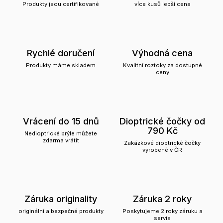
Produkty jsou certifikované
více kusů lepší cena
Rychlé doručení
Výhodná cena
Produkty máme skladem
Kvalitní roztoky za dostupné
ceny
Vrácení do 15 dnů
Dioptrické čočky od
790 Kč
Nedioptrické brýle můžete
zdarma vrátit
Zakázkové dioptrické čočky
vyrobené v ČR
Záruka originality
Záruka 2 roky
originální a bezpečné produkty
Poskytujeme 2 roky záruku a
servis