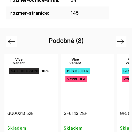
rozmer-stranice
:
145
Podobné (8)
Previous
Next
Více
Více
Ví
variant
variant
vari
SALECODE:SUN10:10:%
BESTSELLER
BEST
VÝPRODEJ
VÝPR
GU00213 52E
GF6143 28F
GF508
Skladem
Skladem
Skla