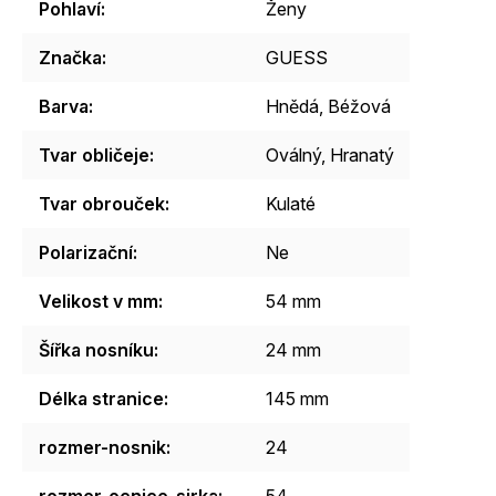
Pohlaví
:
Ženy
Značka
:
GUESS
Barva
:
Hnědá
,
Béžová
Tvar obličeje
:
Oválný
,
Hranatý
Tvar obrouček
:
Kulaté
Polarizační
:
Ne
Velikost v mm
:
54 mm
Šířka nosníku
:
24 mm
Délka stranice
:
145 mm
rozmer-nosnik
:
24
rozmer-ocnice-sirka
:
54