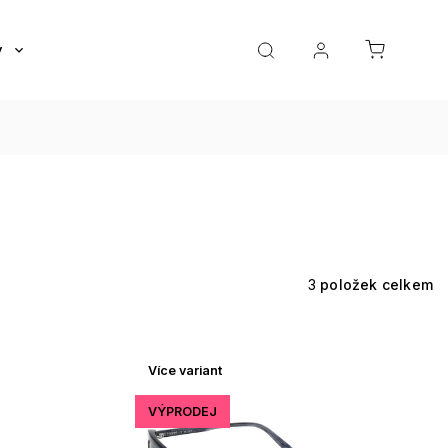
y
Roztoky a oční kapky
Doplňky
Dárkov
3
položek celkem
Více variant
VÝPRODEJ