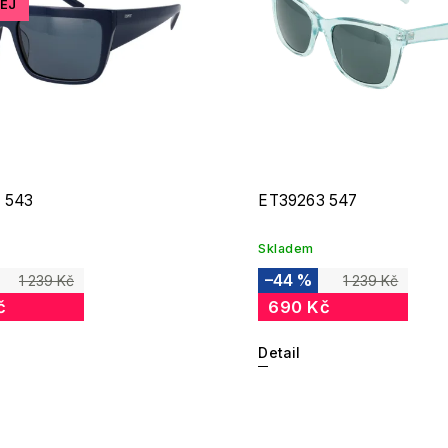
EJ
 543
ET39263 547
Skladem
–44 %
1 239 Kč
1 239 Kč
č
690 Kč
Detail