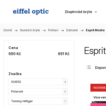
Dioptrické brýle
Domů
/
Sluneční brýle
/
Pohlaví
/
Dámské
/
Esprit Modrá
Espri
Cena
690
Kč
691
Kč
Dopor
Značka
Nejlev
GUESS
Nejdra
4
NOVINK
Nejpr
Polaroid
3
Abec
Více var
Tommy Hilfiger
1