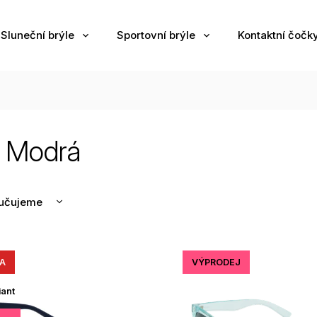
Sluneční brýle
Sportovní brýle
Kontaktní čočk
t Modrá
učujeme
nější
žší
A
VÝPRODEJ
odávanější
edně
iant