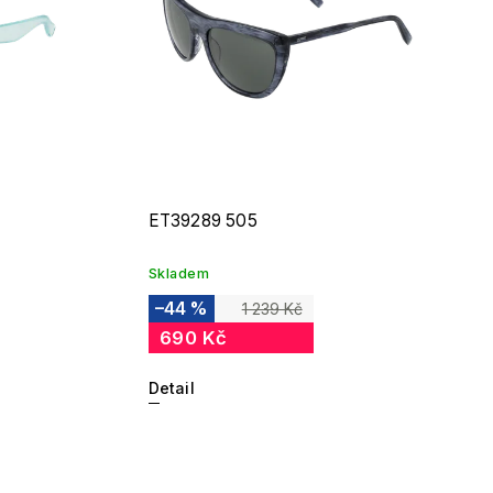
ET39289 505
Skladem
–44 %
1 239 Kč
690 Kč
Detail