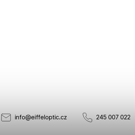
info
@
eiffeloptic.cz
245 007 022