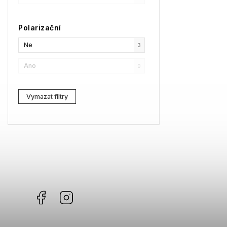
SPY
0
Polarizační
Moncler
0
Ne
3
Comma
0
Ano
0
Gibson
0
Vymazat filtry
Facebook
Instagram