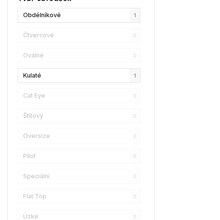
Champion
0
Obdélníkové
1
Reebok
1
Čtvercové
0
Oscar De La Renta
2
Oválné
0
Donna Karan
0
Kulaté
1
DKNY
1
Cat Eye
0
Calvin Klein
0
Štítový
0
Longchamp
1
Oversize
0
Christian Lacroix
0
Pilot
0
Love Moschino
0
Speciální
0
Bollé
0
Flat Top
0
LENSSO
0
Úzké
0