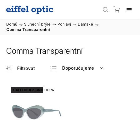
Domů
/
Sluneční brýle
/
Pohlaví
/
Dámské
/
Comma Transparentní
Comma Transparentní
Doporučujeme
Nejlevnější
Nejdražší
SALECODE:SUN10:10:%
Nejprodávanější
Abecedně