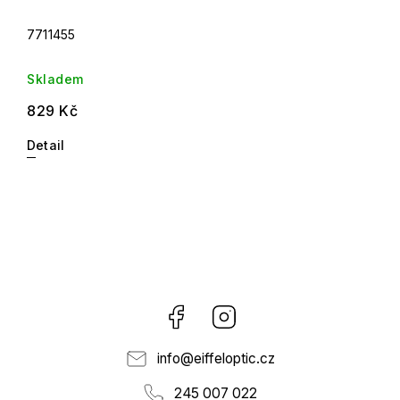
7711455
Skladem
829 Kč
Detail
Facebook
Instagram
info
@
eiffeloptic.cz
245 007 022