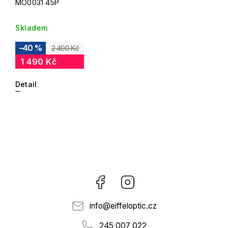
MO0031 45P
Skladem
–40 %
2 490 Kč
1 490 Kč
Detail
Facebook
Instagram
info
@
eiffeloptic.cz
245 007 022