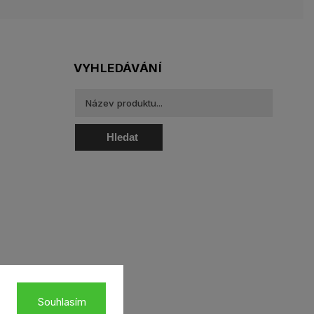
VYHLEDÁVÁNÍ
Hledat
oztoky a oční kapky
Souhlasím