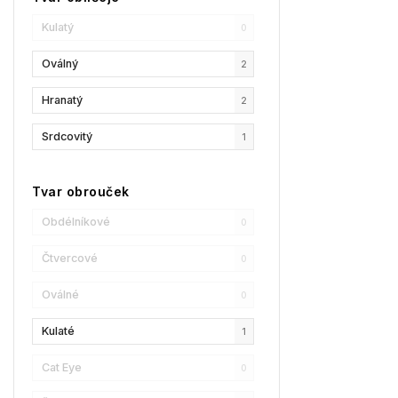
Kulatý
0
GCDS
0
Oválný
2
Liu Jo
0
Hranatý
2
MaxMara
0
Srdcovitý
1
MAX&Co.
2
Champion
0
Tvar obrouček
Reebok
0
Obdélníkové
0
Oscar De La Renta
0
Čtvercové
0
Donna Karan
0
Oválné
0
DKNY
1
Kulaté
1
Calvin Klein
1
Cat Eye
0
Longchamp
2