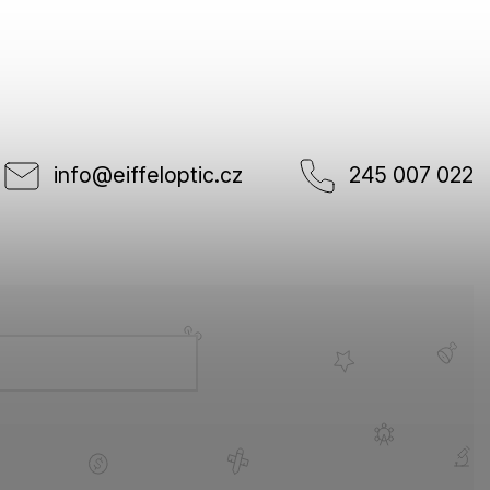
info
@
eiffeloptic.cz
245 007 022