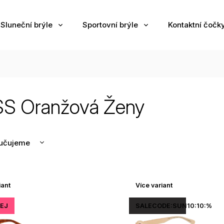
Sluneční brýle
Sportovní brýle
Kontaktní čočk
S Oranžová Ženy
učujeme
nější
žší
iant
Více variant
odávanější
edně
EJ
SALECODE:SUN10:10:%