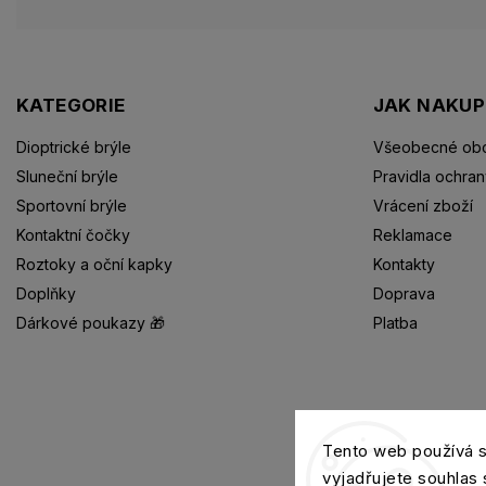
KATEGORIE
JAK NAKU
Dioptrické brýle
Všeobecné obc
Sluneční brýle
Pravidla ochran
Sportovní brýle
Vrácení zboží
Kontaktní čočky
Reklamace
Roztoky a oční kapky
Kontakty
Doplňky
Doprava
Dárkové poukazy 🎁
Platba
Dioptrické brýle
Tento web používá 
vyjadřujete souhlas 