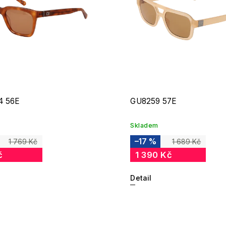
4 56E
GU8259 57E
Skladem
–17 %
1 769 Kč
1 689 Kč
č
1 390 Kč
Detail