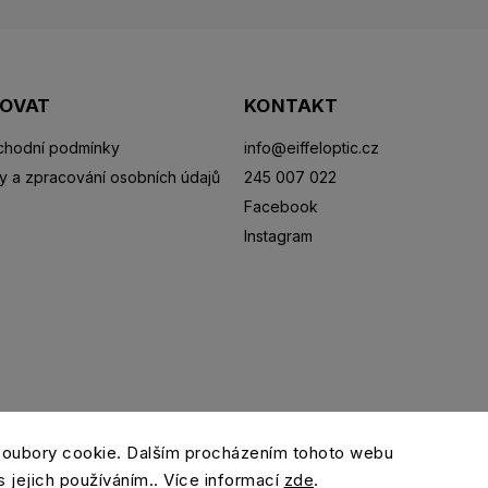
POVAT
KONTAKT
hodní podmínky
info
@
eiffeloptic.cz
y a zpracování osobních údajů
245 007 022
Facebook
Instagram
Sluneční brýle
Sportovní brýle
Kontaktní čočky
R
soubory cookie. Dalším procházením tohoto webu
s jejich používáním.. Více informací
zde
.