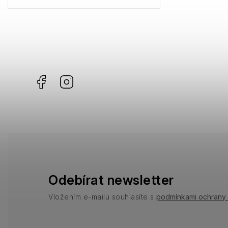
Gibson
0
Havaianas
0
KiETLA
0
Facebook
Instagram
Odebírat newsletter
Vložením e-mailu souhlasíte s
podmínkami ochrany 