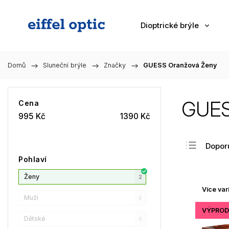
Dioptrické brýle
Domů
/
Sluneční brýle
/
Značky
/
GUESS Oranžová Ženy
GUES
Cena
995
Kč
1390
Kč
Dopor
Pohlaví
Nejlev
Ženy
Nejdra
2
Více var
Nejpr
Muži
0
Abec
VÝPROD
Dětské
0