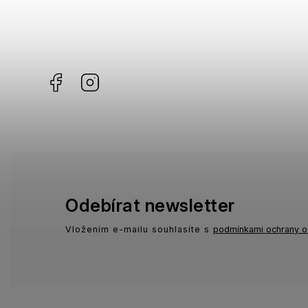
Gibson
0
Havaianas
0
KiETLA
0
Facebook
Instagram
Odebírat newsletter
Vložením e-mailu souhlasíte s
podmínkami ochrany o