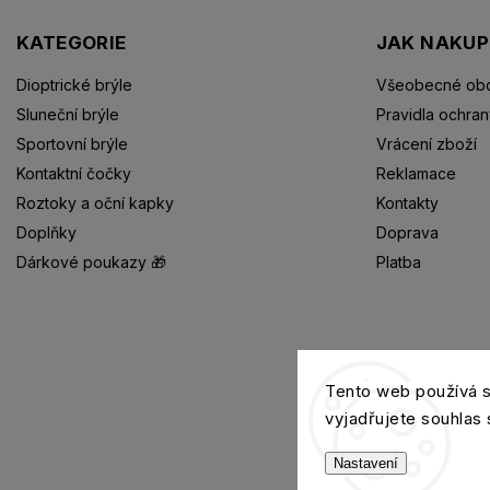
KATEGORIE
JAK NAKU
Dioptrické brýle
Všeobecné obc
Sluneční brýle
Pravidla ochran
Sportovní brýle
Vrácení zboží
Kontaktní čočky
Reklamace
Roztoky a oční kapky
Kontakty
Doplňky
Doprava
Dárkové poukazy 🎁
Platba
Dioptrické brýle
Tento web používá 
vyjadřujete souhlas 
Nastavení