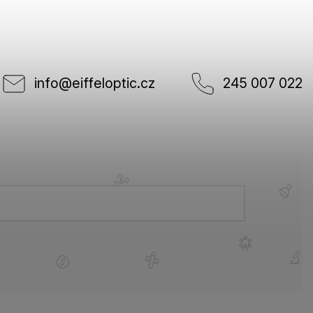
info
@
eiffeloptic.cz
245 007 022