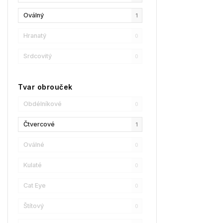
Oválný
1
GCDS
0
Hranatý
0
Liu Jo
0
Srdcovitý
0
MaxMara
0
MAX&Co.
0
Tvar obrouček
Champion
0
Obdélníkové
0
Reebok
0
Čtvercové
1
Oscar De La Renta
0
Oválné
0
Donna Karan
0
Kulaté
0
DKNY
1
Cat Eye
0
Calvin Klein
0
Štítový
0
Longchamp
2