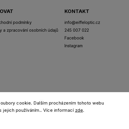
POVAT
KONTAKT
hodní podmínky
info
@
eiffeloptic.cz
y a zpracování osobních údajů
245 007 022
Facebook
Instagram
Sluneční brýle
Sportovní brýle
Kontaktní čočky
R
soubory cookie. Dalším procházením tohoto webu
s jejich používáním.. Více informací
zde
.
Copyright 2026
eiffeloptic.cz
. Všechna práva vyhrazena.
Grafický návrh vytvořil a nakódoval
Shoptak.cz