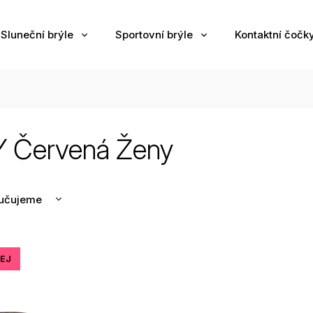
Sluneční brýle
Sportovní brýle
Kontaktní čočk
 Červená Ženy
učujeme
nější
žší
EJ
odávanější
edně