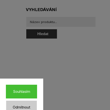
VYHLEDÁVÁNÍ
Hledat
oztoky a oční kapky
Souhlasím
Odmítnout