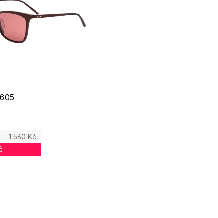
 605
1 580 Kč
č