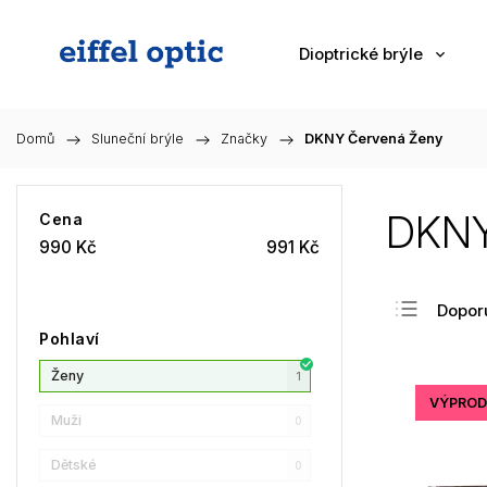
Dioptrické brýle
Domů
/
Sluneční brýle
/
Značky
/
DKNY Červená Ženy
DKNY
Cena
990
Kč
991
Kč
Dopor
Pohlaví
Nejlev
Ženy
Nejdra
1
VÝPROD
Nejpr
Muži
0
Abec
Dětské
0