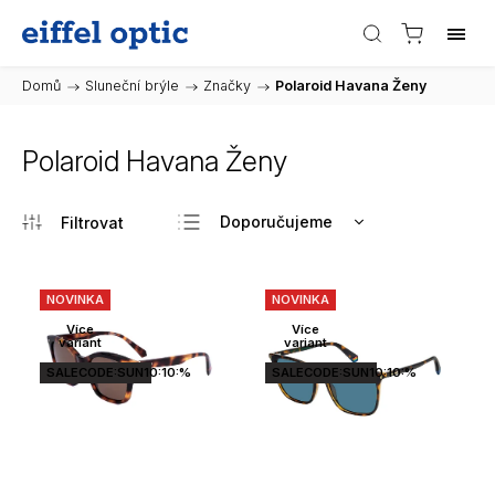
Domů
/
Sluneční brýle
/
Značky
/
Polaroid Havana Ženy
Polaroid Havana Ženy
Doporučujeme
Nejlevnější
Nejdražší
NOVINKA
NOVINKA
Nejprodávanější
Více
Více
variant
variant
Abecedně
SALECODE:SUN10:10:%
SALECODE:SUN10:10:%