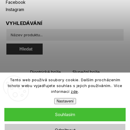
Facebook
Instagram
VYHLEDÁVÁNÍ
Hledat
Dioptrické brýle
Sluneční brýle
Tento web používá soubory cookie. Dalším procházením
Sportovní brýle
Kontaktní čočky
tohoto webu vyjadřujete souhlas s jejich používáním.. Více
Roztoky a oční kapky
informací
zde
.
Nastavení
Souhlasím
Copyright 2026
eiffeloptic.cz
. Všechna práva vyhrazena.