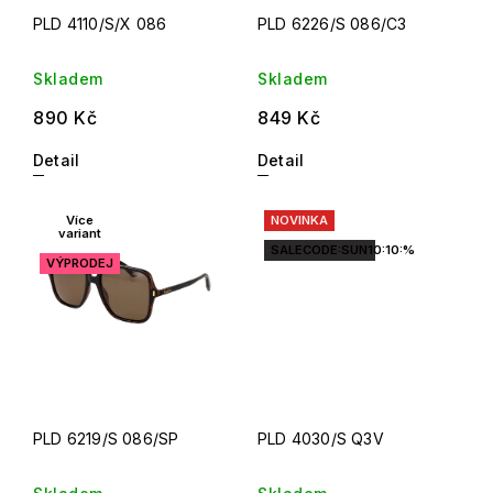
PLD 4110/S/X 086
PLD 6226/S 086/C3
Skladem
Skladem
890 Kč
849 Kč
Detail
Detail
Více
NOVINKA
variant
SALECODE:SUN10:10:%
VÝPRODEJ
PLD 6219/S 086/SP
PLD 4030/S Q3V