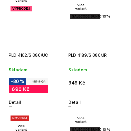
variant
Více
VÝPRODEJ
variant
SALECODE:SUN10:10:%
PLD 4162/S 086/UC
PLD 4189/S 086/JR
Skladem
Skladem
–30 %
989 Kč
949 Kč
690 Kč
Detail
Detail
NOVINKA
Více
variant
Více
variant
SALECODE:SUN10:10:%