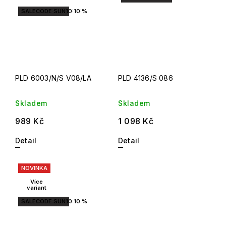
SALECODE:SUN10:10:%
PLD 6003/N/S V08/LA
PLD 4136/S 086
Skladem
Skladem
989 Kč
1 098 Kč
Detail
Detail
NOVINKA
Více
variant
SALECODE:SUN10:10:%