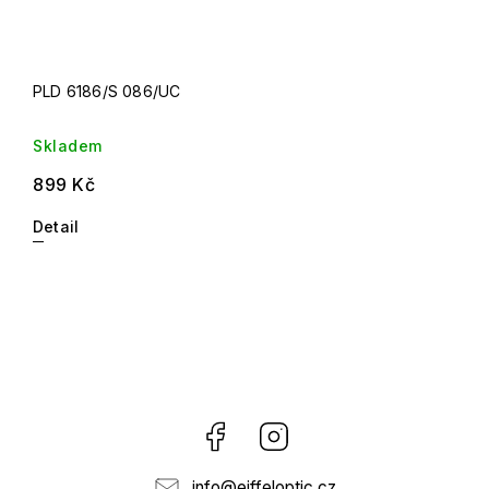
PLD 6186/S 086/UC
Skladem
899 Kč
Detail
Facebook
Instagram
info
@
eiffeloptic.cz