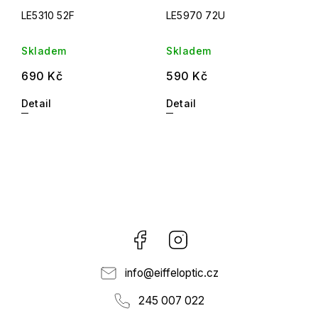
LE5310 52F
LE5970 72U
Skladem
Skladem
690 Kč
590 Kč
Detail
Detail
Facebook
Instagram
info
@
eiffeloptic.cz
245 007 022