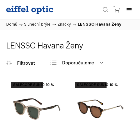
Domů
/
Sluneční brýle
/
Značky
/
LENSSO Havana Ženy
LENSSO Havana Ženy
Doporučujeme
Nejlevnější
Nejdražší
SALECODE:SUN10:10:%
SALECODE:SUN10:10:%
Nejprodávanější
Abecedně