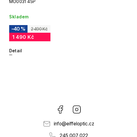
MO0031 45P
Skladem
–40 %
2 490 Kč
1 490 Kč
Detail
Facebook
Instagram
info
@
eiffeloptic.cz
245 007 022