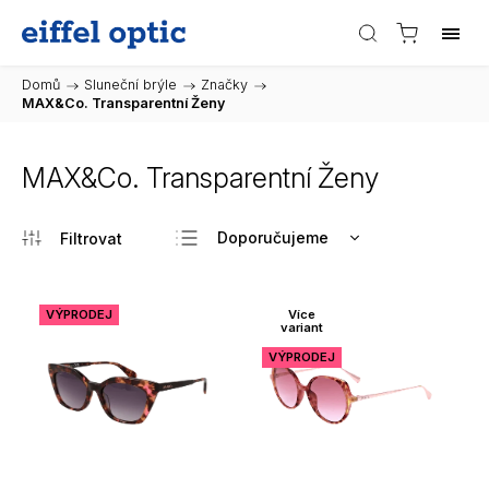
Domů
/
Sluneční brýle
/
Značky
/
MAX&Co. Transparentní Ženy
MAX&Co. Transparentní Ženy
Doporučujeme
Nejlevnější
Nejdražší
VÝPRODEJ
Více
variant
Nejprodávanější
VÝPRODEJ
Abecedně