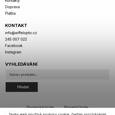
Kontakty
Doprava
Platba
KONTAKT
info
@
eiffeloptic.cz
245 007 022
Facebook
Instagram
VYHLEDÁVÁNÍ
Hledat
Dioptrické brýle
Sluneční brýle
Tento web používá soubory cookie. Dalším procházením