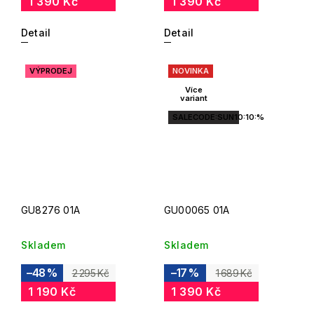
1 390 Kč
1 390 Kč
Detail
Detail
VÝPRODEJ
NOVINKA
Více
variant
SALECODE:SUN10:10:%
GU8276 01A
GU00065 01A
Skladem
Skladem
–48 %
–17 %
2 295 Kč
1 689 Kč
1 190 Kč
1 390 Kč