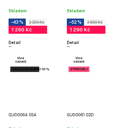
Skladem
Skladem
–43 %
–52 %
2 290 Kč
2 690 Kč
1 290 Kč
1 290 Kč
Detail
Detail
Více
Více
variant
variant
SALECODE:SUN10:10:%
VÝPRODEJ
GU00064 05A
GU00061 02D