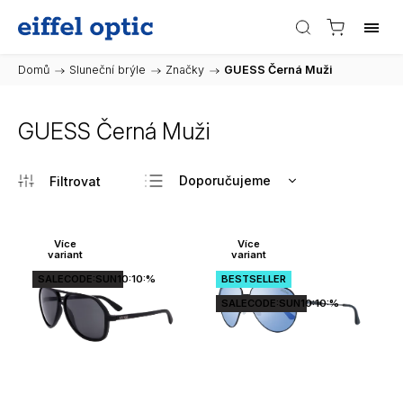
Domů
/
Sluneční brýle
/
Značky
/
GUESS Černá Muži
GUESS Černá Muži
Doporučujeme
Nejlevnější
Nejdražší
Více
Více
variant
variant
Nejprodávanější
SALECODE:SUN10:10:%
BESTSELLER
Abecedně
SALECODE:SUN10:10:%