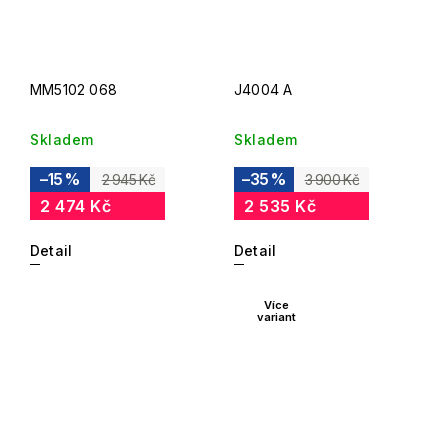
MM5102 068
J4004 A
Skladem
Skladem
–15 %
–35 %
2 945 Kč
3 900 Kč
2 474 Kč
2 535 Kč
Detail
Detail
Více
variant