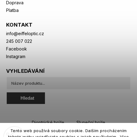
Doprava
Platba
KONTAKT
info
@
eiffeloptic.cz
245 007 022
Facebook
Instagram
VYHLEDÁVÁNÍ
Hledat
Dioptrické brýle
Sluneční brýle
Tento web používá soubory cookie. Dalším procházením
Sportovní brýle
Kontaktní čočky
tohoto webu vyjadřujete souhlas s jejich používáním.. Více