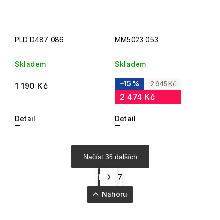
PLD D487 086
MM5023 053
Skladem
Skladem
–15 %
2 945 Kč
1 190 Kč
2 474 Kč
Detail
Detail
Načíst 36 dalších
1
7
Nahoru