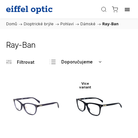
Domů
/
Dioptrické brýle
/
Pohlaví
/
Dámské
/
Ray-Ban
Ray-Ban
Doporučujeme
Nejlevnější
Nejdražší
Více
variant
Nejprodávanější
Abecedně