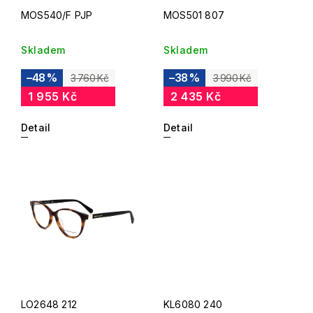
MOS540/F PJP
MOS501 807
Skladem
Skladem
–48 %
–38 %
3 760 Kč
3 990 Kč
1 955 Kč
2 435 Kč
Detail
Detail
LO2648 212
KL6080 240