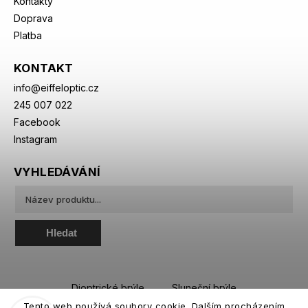
Kontakty
Doprava
Platba
KONTAKT
info
@
eiffeloptic.cz
245 007 022
Facebook
Instagram
VYHLEDÁVÁNÍ
Hledat
Dioptrické brýle
Sluneční brýle
Tento web používá soubory cookie. Dalším procházením