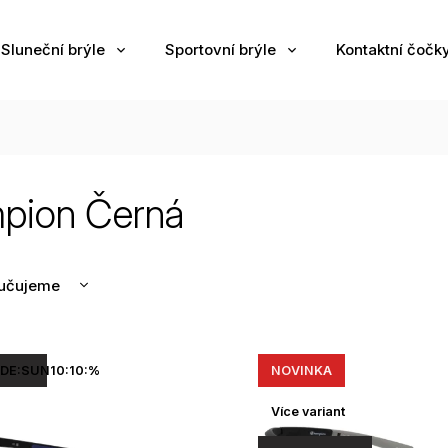
Sluneční brýle
Sportovní brýle
Kontaktní čočk
pion Černá
učujeme
nější
žší
DE:SUN10:10:%
NOVINKA
odávanější
edně
Více variant