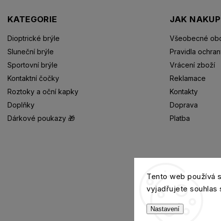
KATEGORIE
JAK NAKU
Dioptrické brýle
Všeobecné obc
Sluneční brýle
Pravidla ochran
Sportovní brýle
Vrácení zboží
Kontaktní čočky
Reklamace
Roztoky a oční kapky
Kontakty
Doplňky
Doprava
Dárkové poukazy 🎁
Platba
Dioptrické brýle
Tento web používá 
vyjadřujete souhlas 
Nastavení