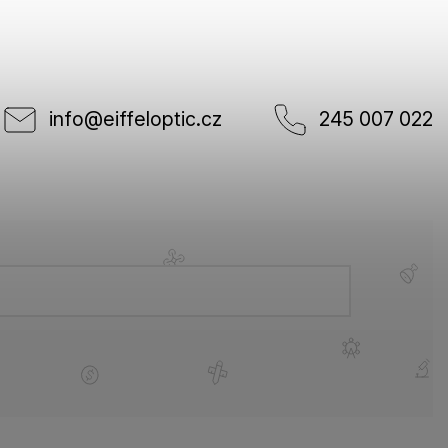
info
@
eiffeloptic.cz
245 007 022