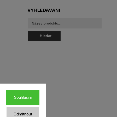
VYHLEDÁVÁNÍ
Hledat
oztoky a oční kapky
Souhlasím
Odmítnout