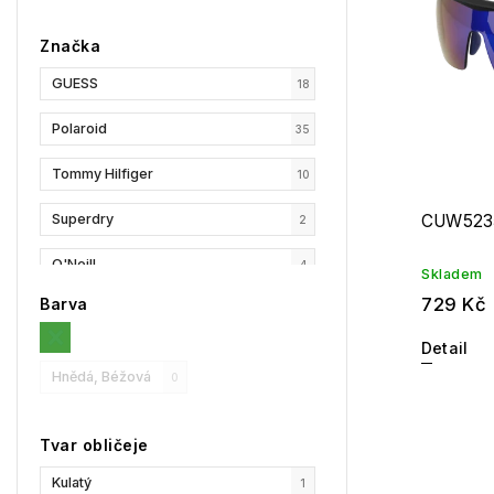
Značka
GUESS
18
Polaroid
35
Tommy Hilfiger
10
Superdry
CUW523
2
O'Neill
4
Skladem
729 Kč
Barva
Esprit
0
Detail
GANT
1
Hnědá, Béžová
0
Under Armour
10
Tvar obličeje
Replay
8
Kulatý
1
Privé Revaux
6