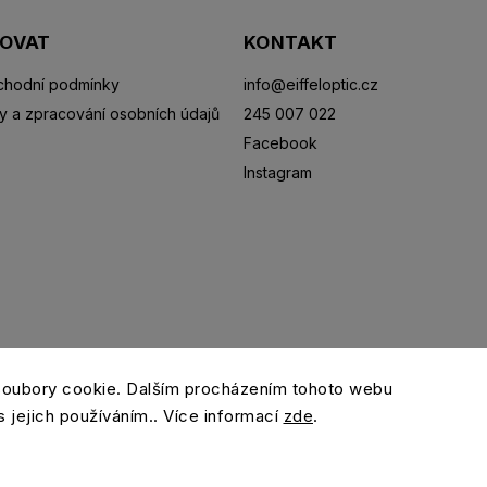
POVAT
KONTAKT
hodní podmínky
info
@
eiffeloptic.cz
y a zpracování osobních údajů
245 007 022
Facebook
Instagram
Sluneční brýle
Sportovní brýle
Kontaktní čočky
R
soubory cookie. Dalším procházením tohoto webu
s jejich používáním.. Více informací
zde
.
Copyright 2026
eiffeloptic.cz
. Všechna práva vyhrazena.
Grafický návrh vytvořil a nakódoval
Shoptak.cz