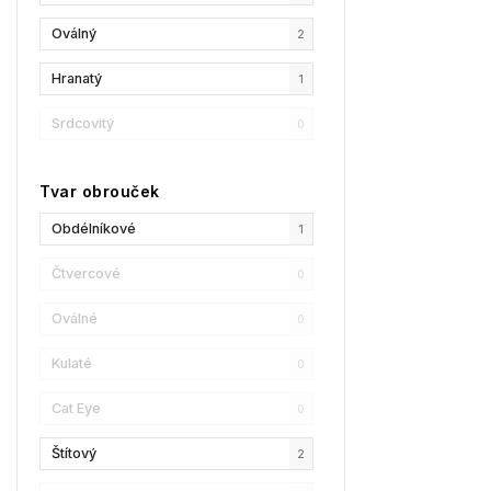
Oválný
2
GCDS
5
Hranatý
1
Liu Jo
4
Srdcovitý
0
MaxMara
2
MAX&Co.
1
Tvar obrouček
Champion
2
Obdélníkové
1
Reebok
3
Čtvercové
0
Oscar De La Renta
3
Oválné
0
Donna Karan
8
Kulaté
0
DKNY
0
Cat Eye
0
Calvin Klein
0
Štítový
2
Longchamp
1