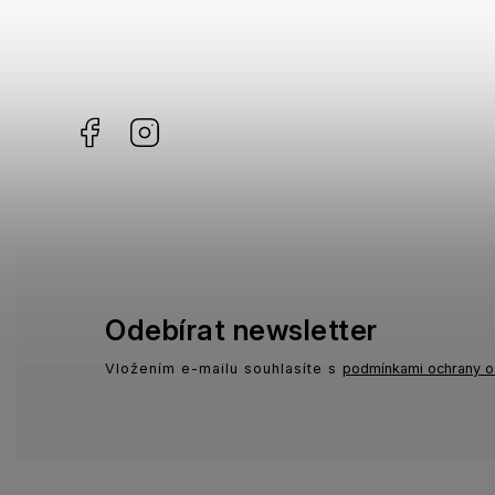
Gibson
2
Havaianas
0
KiETLA
5
Facebook
Instagram
Odebírat newsletter
Vložením e-mailu souhlasíte s
podmínkami ochrany o