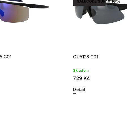
SALECODE:SUN10:10:%
5 C01
CU5128 C01
Skladem
729 Kč
Detail