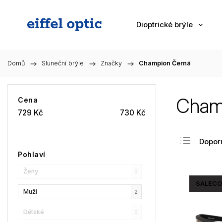
Dioptrické brýle
Domů
/
Sluneční brýle
/
Značky
/
Champion Černá
Cham
Cena
729
Kč
730
Kč
Dopor
Pohlaví
Nejlev
Ženy
Nejdra
0
SALECO
Nejpr
Muži
2
Abec
Dětské
0