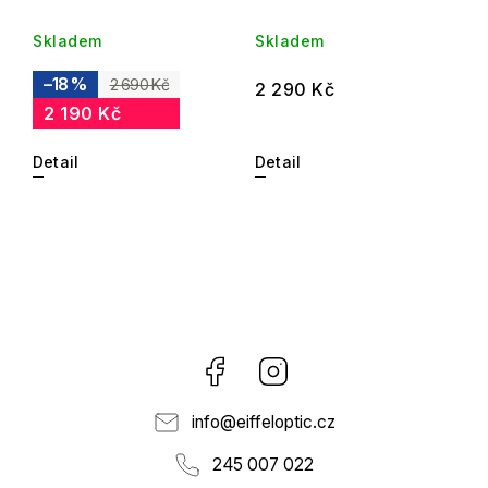
Skladem
Skladem
–18 %
2 690 Kč
2 290 Kč
2 190 Kč
Detail
Detail
Facebook
Instagram
info
@
eiffeloptic.cz
245 007 022