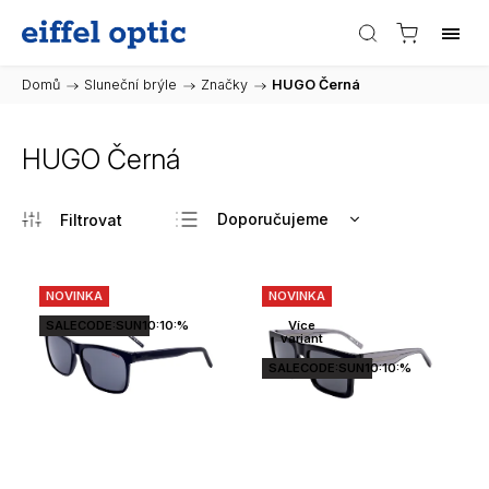
Domů
/
Sluneční brýle
/
Značky
/
HUGO Černá
HUGO Černá
Doporučujeme
Nejlevnější
Nejdražší
NOVINKA
NOVINKA
Nejprodávanější
SALECODE:SUN10:10:%
Více
variant
Abecedně
SALECODE:SUN10:10:%