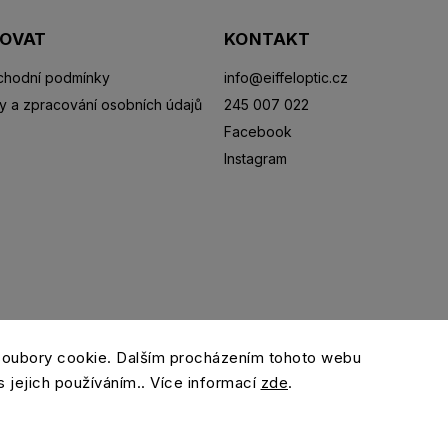
POVAT
KONTAKT
hodní podmínky
info
@
eiffeloptic.cz
y a zpracování osobních údajů
245 007 022
Facebook
Instagram
Sluneční brýle
Sportovní brýle
Kontaktní čočky
R
soubory cookie. Dalším procházením tohoto webu
s jejich používáním.. Více informací
zde
.
Copyright 2026
eiffeloptic.cz
. Všechna práva vyhrazena.
Grafický návrh vytvořil a nakódoval
Shoptak.cz