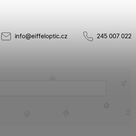
info
@
eiffeloptic.cz
245 007 022