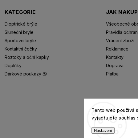
KATEGORIE
JAK NAKU
Dioptrické brýle
Všeobecné obc
Sluneční brýle
Pravidla ochran
Sportovní brýle
Vrácení zboží
Kontaktní čočky
Reklamace
Roztoky a oční kapky
Kontakty
Doplňky
Doprava
Dárkové poukazy 🎁
Platba
Dioptrické brýle
Tento web používá 
vyjadřujete souhlas 
Nastavení