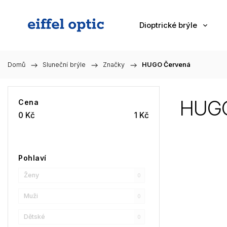
Dioptrické brýle
Domů
/
Sluneční brýle
/
Značky
/
HUGO Červená
HUGO
Cena
0
Kč
1
Kč
Pohlaví
Ženy
0
Muži
0
Dětské
0