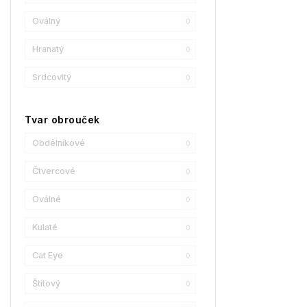
Oválný
0
GCDS
0
Hranatý
0
Liu Jo
0
Srdcovitý
0
MaxMara
0
MAX&Co.
0
Tvar obrouček
Champion
1
Obdélníkové
0
Reebok
0
Čtvercové
0
Oscar De La Renta
0
Oválné
0
Donna Karan
0
Kulaté
0
DKNY
1
Cat Eye
0
Calvin Klein
0
Štítový
0
Longchamp
2