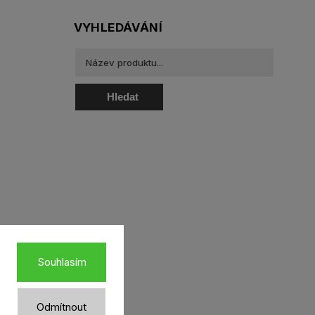
VYHLEDÁVÁNÍ
Hledat
oztoky a oční kapky
Souhlasím
Odmítnout