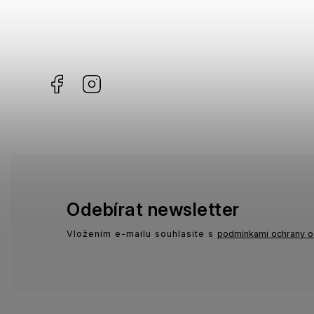
Gibson
0
Havaianas
0
KiETLA
6
Facebook
Instagram
Odebírat newsletter
Vložením e-mailu souhlasíte s
podmínkami ochrany o