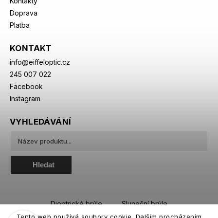
Kontakty
Doprava
Platba
KONTAKT
info
@
eiffeloptic.cz
245 007 022
Facebook
Instagram
VYHLEDÁVÁNÍ
Hledat
Dioptrické brýle
Sluneční brýle
Tento web používá soubory cookie. Dalším procházením