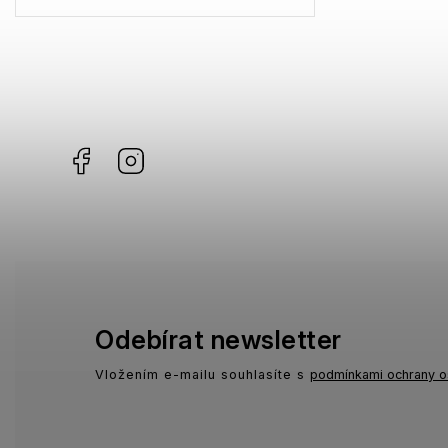
Gibson
0
Havaianas
1
KiETLA
18
Facebook
Instagram
Odebírat newsletter
Vložením e-mailu souhlasíte s
podmínkami ochrany o