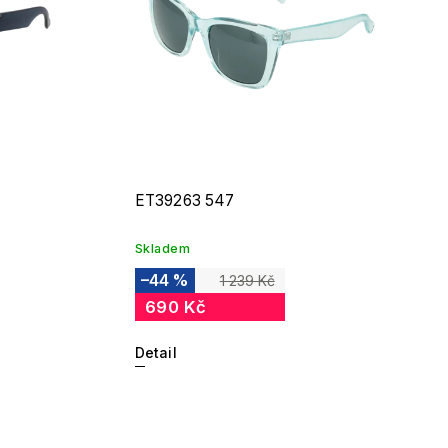
ET39263 547
Skladem
–44 %
1 239 Kč
690 Kč
Detail