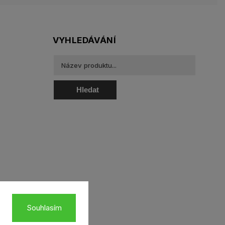
VYHLEDÁVÁNÍ
Hledat
oztoky a oční kapky
Souhlasím