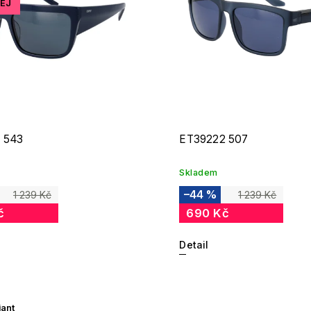
EJ
 543
ET39222 507
Skladem
–44 %
1 239 Kč
1 239 Kč
č
690 Kč
Detail
iant