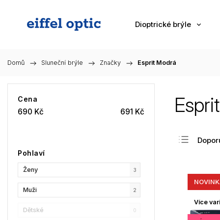
Dioptrické brýle
Domů
/
Sluneční brýle
/
Značky
/
Esprit Modrá
Espri
Cena
690
Kč
691
Kč
Dopor
Pohlaví
Nejlev
Ženy
Nejdra
3
NOVINK
Nejpr
Muži
2
Abec
Více var
Dětské
0