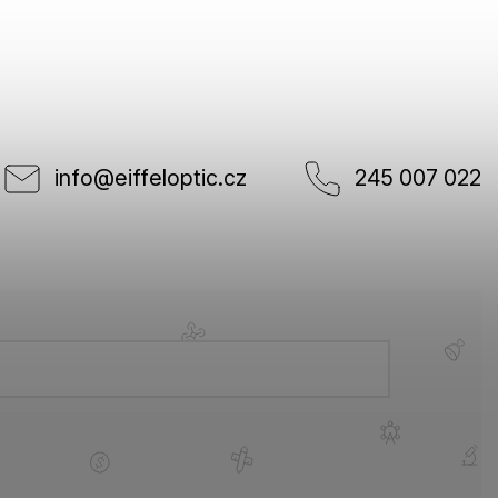
info
@
eiffeloptic.cz
245 007 022