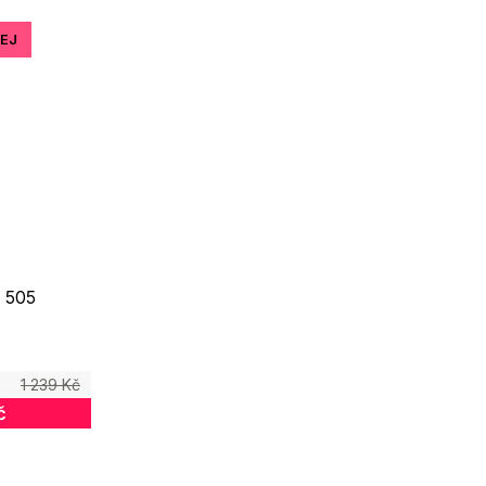
EJ
 505
1 239 Kč
č