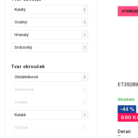
Kulatý
2
VÝPROD
GCDS
0
Oválný
3
Liu Jo
0
Hranatý
1
MaxMara
0
Srdcovitý
1
MAX&Co.
0
Champion
2
Tvar obrouček
Reebok
1
Obdélníkové
2
ET39289
Oscar De La Renta
2
Čtvercové
0
Skladem
Donna Karan
0
Oválné
0
–44 %
DKNY
1
Kulaté
1
690 K
Calvin Klein
0
Cat Eye
0
Detail
Longchamp
1