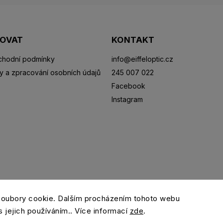
POVAT
KONTAKT
hodní podmínky
info
@
eiffeloptic.cz
y a zpracování osobních údajů
245 007 022
Facebook
Instagram
Sluneční brýle
Sportovní brýle
Kontaktní čočky
R
soubory cookie. Dalším procházením tohoto webu
s jejich používáním.. Více informací
zde
.