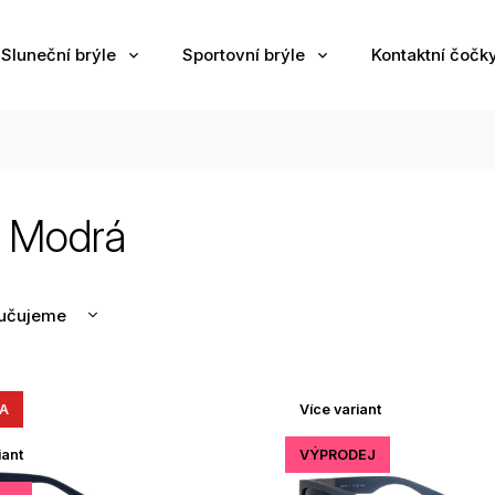
Sluneční brýle
Sportovní brýle
Kontaktní čočk
t Modrá
učujeme
nější
žší
A
Více variant
odávanější
edně
iant
VÝPRODEJ