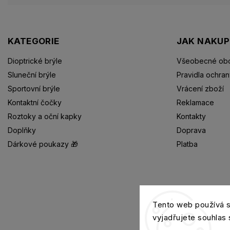
KATEGORIE
JAK NAKU
Dioptrické brýle
Všeobecné obc
Sluneční brýle
Pravidla ochran
Sportovní brýle
Vrácení zboží
Kontaktní čočky
Reklamace
Roztoky a oční kapky
Kontakty
Doplňky
Doprava
Dárkové poukazy 🎁
Platba
Dioptrické brýle
Tento web používá 
vyjadřujete souhlas 