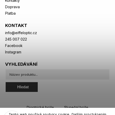
Kontakty
Doprava
Platba
KONTAKT
info
@
eiffeloptic.cz
245 007 022
Facebook
Instagram
VYHLEDÁVÁNÍ
Hledat
Dioptrické brýle
Sluneční brýle
Tento web používá soubory cookie. Dalším procházením