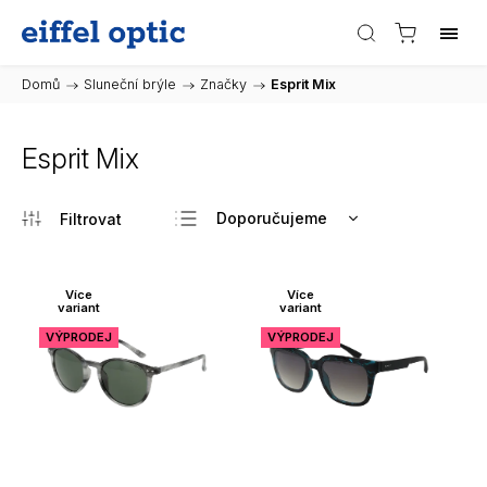
Domů
/
Sluneční brýle
/
Značky
/
Esprit Mix
Esprit Mix
Doporučujeme
Nejlevnější
Nejdražší
Více
Více
variant
variant
Nejprodávanější
VÝPRODEJ
VÝPRODEJ
Abecedně