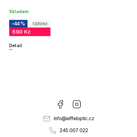
Skladem
–44 %
1 239 Kč
690 Kč
Detail
Facebook
Instagram
info
@
eiffeloptic.cz
245 007 022