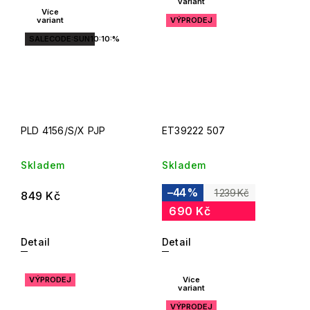
variant
Více
variant
VÝPRODEJ
SALECODE:SUN10:10:%
PLD 4156/S/X PJP
ET39222 507
Skladem
Skladem
–44 %
1 239 Kč
849 Kč
690 Kč
Detail
Detail
VÝPRODEJ
Více
variant
VÝPRODEJ