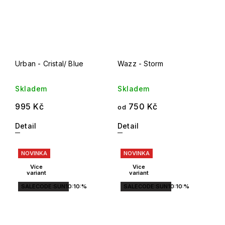
Urban - Cristal/ Blue
Wazz - Storm
Skladem
Skladem
995 Kč
750 Kč
od
Detail
Detail
NOVINKA
NOVINKA
Více
Více
variant
variant
SALECODE:SUN10:10:%
SALECODE:SUN10:10:%