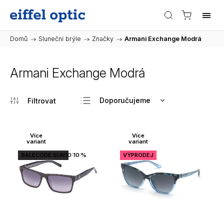
Domů
/
Sluneční brýle
/
Značky
/
Armani Exchange Modrá
Armani Exchange Modrá
Doporučujeme
Nejlevnější
Nejdražší
Více
Více
variant
variant
Nejprodávanější
SALECODE:SUN10:10:%
VÝPRODEJ
Abecedně