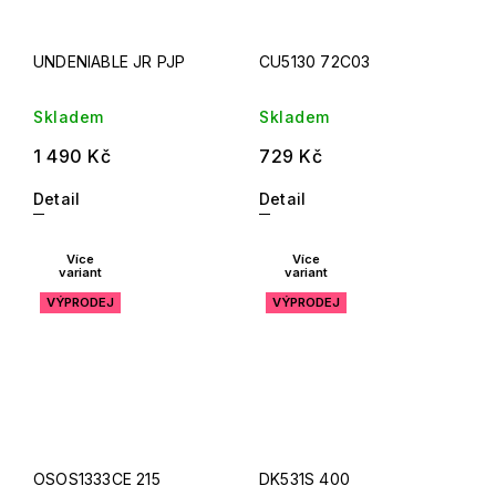
UNDENIABLE JR PJP
CU5130 72C03
Skladem
Skladem
1 490 Kč
729 Kč
Detail
Detail
Více
Více
variant
variant
VÝPRODEJ
VÝPRODEJ
OSOS1333CE 215
DK531S 400