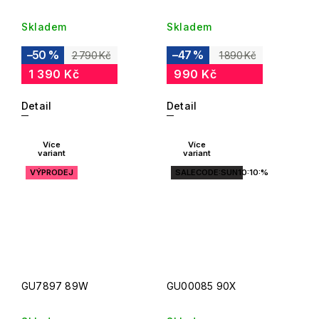
Skladem
Skladem
–50 %
–47 %
2 790 Kč
1 890 Kč
1 390 Kč
990 Kč
Detail
Detail
Více
Více
variant
variant
VÝPRODEJ
SALECODE:SUN10:10:%
GU7897 89W
GU00085 90X