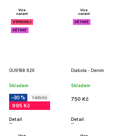
Více
Více
variant
variant
VÝPRODEJ
DĚTSKÉ
DĚTSKÉ
GU9188 92X
Diabola - Denim
Skladem
Skladem
–30 %
1 435 Kč
750 Kč
995 Kč
Detail
Detail
Více
Více