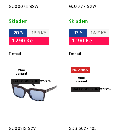
GU00074 92W
GU7777 92W
Skladem
Skladem
–20 %
–17 %
1 619 Kč
1 449 Kč
1 290 Kč
1 190 Kč
Detail
Detail
Více
NOVINKA
variant
Více
SALECODE:SUN10:10:%
variant
SALECODE:SUN10:10:%
GU00213 92V
SDS 5027 105