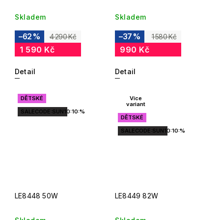
Skladem
Skladem
–62 %
–37 %
4 290 Kč
1 580 Kč
1 590 Kč
990 Kč
Detail
Detail
DĚTSKÉ
Více
variant
SALECODE:SUN10:10:%
DĚTSKÉ
SALECODE:SUN10:10:%
LE8448 50W
LE8449 82W