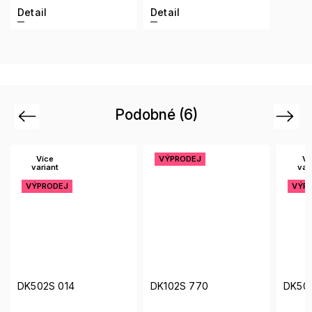
Detail
Detail
Podobné (6)
Previous
Next
VÝPRODEJ
Více
VÝ
variant
VÝPRODEJ
DK102S 770
DK502S 265
DK50