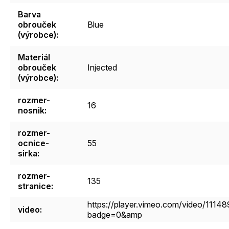
Barva
obrouček
Blue
(výrobce)
:
Materiál
obrouček
Injected
(výrobce)
:
rozmer-
16
nosnik
:
rozmer-
ocnice-
55
sirka
:
rozmer-
135
stranice
:
https://player.vimeo.com/video/111
video
:
badge=0&amp