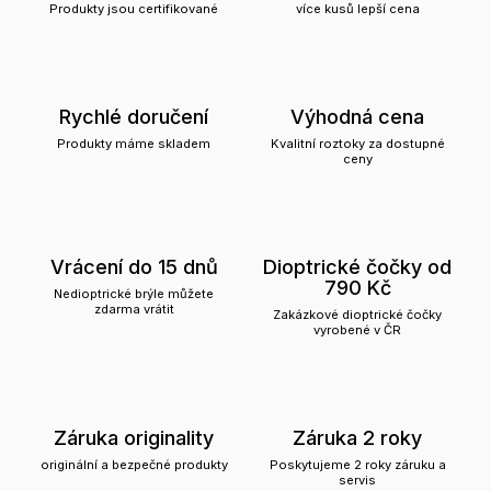
Produkty jsou certifikované
více kusů lepší cena
Rychlé doručení
Výhodná cena
Produkty máme skladem
Kvalitní roztoky za dostupné
ceny
Vrácení do 15 dnů
Dioptrické čočky od
790 Kč
Nedioptrické brýle můžete
zdarma vrátit
Zakázkové dioptrické čočky
vyrobené v ČR
Záruka originality
Záruka 2 roky
originální a bezpečné produkty
Poskytujeme 2 roky záruku a
servis