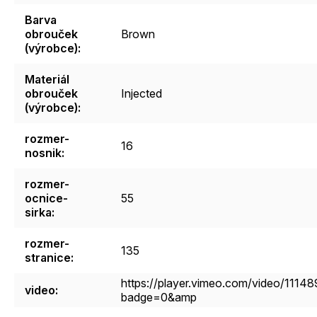
Barva
obrouček
Brown
(výrobce)
:
Materiál
obrouček
Injected
(výrobce)
:
rozmer-
16
nosnik
:
rozmer-
ocnice-
55
sirka
:
rozmer-
135
stranice
:
https://player.vimeo.com/video/111
video
:
badge=0&amp