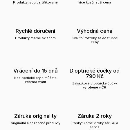
Produkty jsou certifikované
více kusů lepší cena
Rychlé doručení
Výhodná cena
Produkty máme skladem
Kvalitní roztoky za dostupné
ceny
Vrácení do 15 dnů
Dioptrické čočky od
790 Kč
Nedioptrické brýle můžete
zdarma vrátit
Zakázkové dioptrické čočky
vyrobené v ČR
Záruka originality
Záruka 2 roky
originální a bezpečné produkty
Poskytujeme 2 roky záruku a
servis