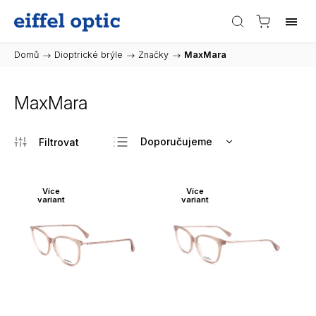
Domů
/
Dioptrické brýle
/
Značky
/
MaxMara
MaxMara
Doporučujeme
Nejlevnější
Nejdražší
Více
Více
variant
variant
Nejprodávanější
Abecedně