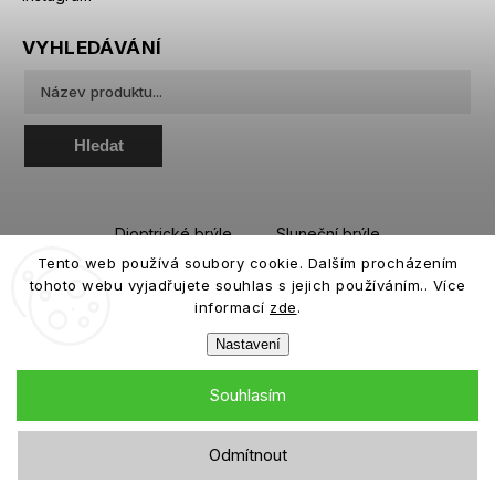
VYHLEDÁVÁNÍ
Hledat
Dioptrické brýle
Sluneční brýle
Tento web používá soubory cookie. Dalším procházením
Sportovní brýle
Kontaktní čočky
tohoto webu vyjadřujete souhlas s jejich používáním.. Více
Roztoky a oční kapky
informací
zde
.
Nastavení
Souhlasím
Copyright 2026
eiffeloptic.cz
. Všechna práva vyhrazena.
Odmítnout
Grafický návrh vytvořil a nakódoval
Shoptak.cz