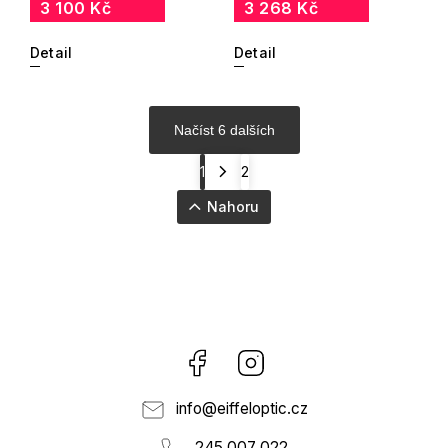
3 100 Kč
3 268 Kč
Detail
Detail
Načíst 6 dalších
1
2
Nahoru
Facebook
Instagram
info
@
eiffeloptic.cz
245 007 022