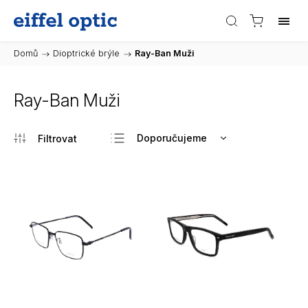
Domů
/
Dioptrické brýle
/
Ray-Ban Muži
Ray-Ban Muži
Doporučujeme
Nejlevnější
Nejdražší
Nejprodávanější
Abecedně