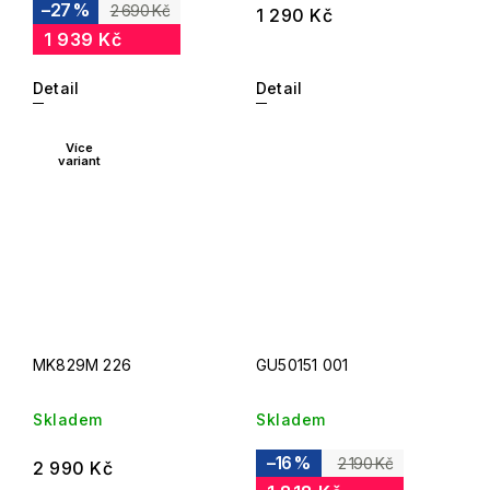
–27 %
2 690 Kč
1 290 Kč
1 939 Kč
Detail
Detail
Více
variant
MK829M 226
GU50151 001
Skladem
Skladem
–16 %
2 190 Kč
2 990 Kč