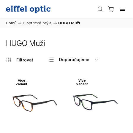
Domů
/
Dioptrické brýle
/
HUGO Muži
HUGO Muži
Doporučujeme
Nejlevnější
Nejdražší
Více
Více
variant
variant
Nejprodávanější
Abecedně