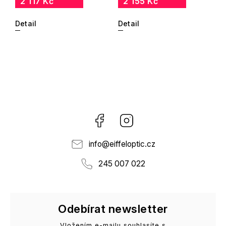
2 117 Kč
2 155 Kč
Detail
Detail
Facebook
Instagram
info
@
eiffeloptic.cz
245 007 022
Odebírat newsletter
Vložením e-mailu souhlasíte s