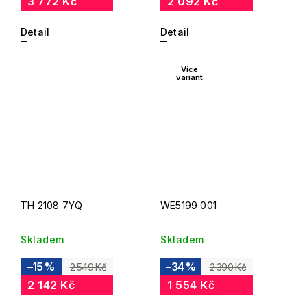
3 772 Kč
2 092 Kč
Detail
Detail
Více
variant
TH 2108 7YQ
WE5199 001
Skladem
Skladem
–15 %
–34 %
2 549 Kč
2 390 Kč
2 142 Kč
1 554 Kč