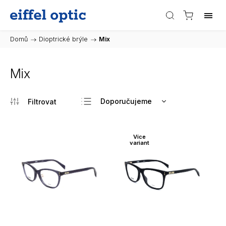
Domů
/
Dioptrické brýle
/
Mix
Mix
Doporučujeme
Nejlevnější
Nejdražší
Více
variant
Nejprodávanější
Abecedně