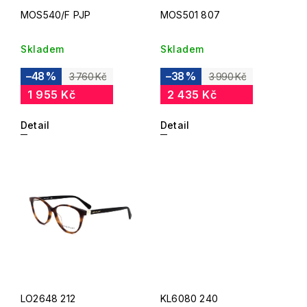
MOS540/F PJP
MOS501 807
Skladem
Skladem
–48 %
–38 %
3 760 Kč
3 990 Kč
1 955 Kč
2 435 Kč
Detail
Detail
LO2648 212
KL6080 240