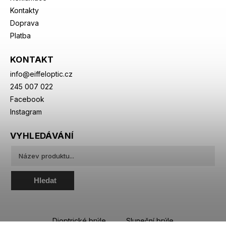
Kontakty
Doprava
Platba
KONTAKT
info
@
eiffeloptic.cz
245 007 022
Facebook
Instagram
VYHLEDÁVÁNÍ
Hledat
Dioptrické brýle
Sluneční brýle