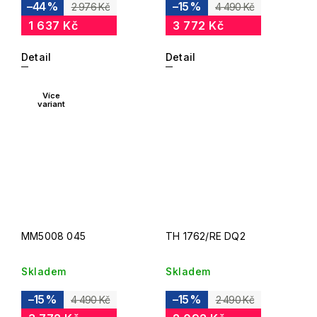
–44 %
–15 %
2 976 Kč
4 490 Kč
1 637 Kč
3 772 Kč
Detail
Detail
Více
variant
MM5008 045
TH 1762/RE DQ2
Skladem
Skladem
–15 %
–15 %
4 490 Kč
2 490 Kč