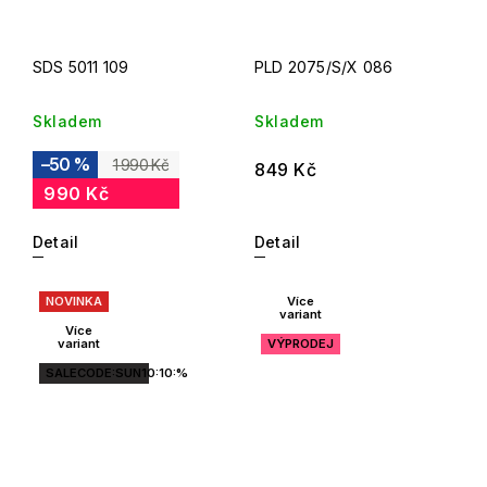
SDS 5011 109
PLD 2075/S/X 086
Skladem
Skladem
–50 %
1 990 Kč
849 Kč
990 Kč
Detail
Detail
NOVINKA
Více
variant
Více
variant
VÝPRODEJ
SALECODE:SUN10:10:%