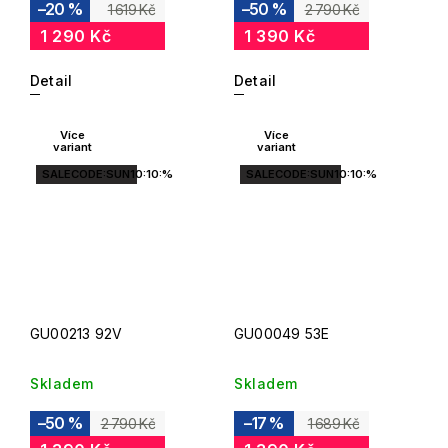
–20 %
–50 %
1 619 Kč
2 790 Kč
1 290 Kč
1 390 Kč
Detail
Detail
Více
Více
variant
variant
SALECODE:SUN10:10:%
SALECODE:SUN10:10:%
GU00213 92V
GU00049 53E
Skladem
Skladem
–50 %
–17 %
2 790 Kč
1 689 Kč