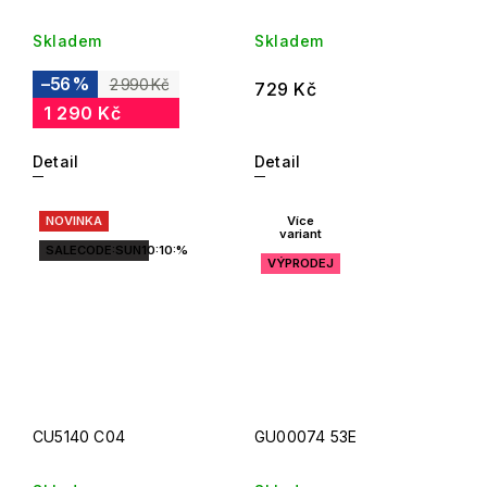
Skladem
Skladem
–56 %
2 990 Kč
729 Kč
1 290 Kč
Detail
Detail
NOVINKA
Více
variant
SALECODE:SUN10:10:%
VÝPRODEJ
CU5140 C04
GU00074 53E