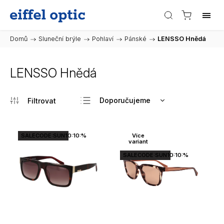
Domů
/
Sluneční brýle
/
Pohlaví
/
Pánské
/
LENSSO Hnědá
LENSSO Hnědá
Doporučujeme
Nejlevnější
Nejdražší
SALECODE:SUN10:10:%
Více
variant
Nejprodávanější
SALECODE:SUN10:10:%
Abecedně