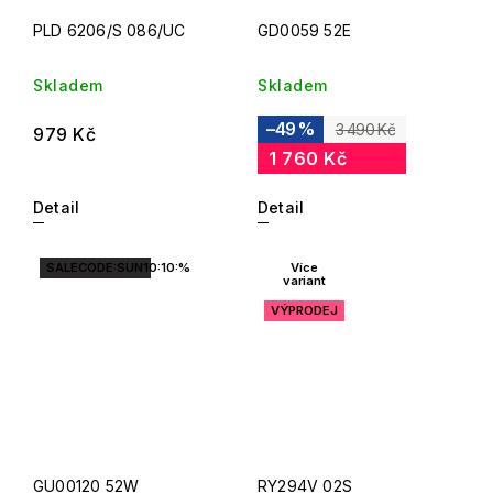
PLD 6206/S 086/UC
GD0059 52E
Skladem
Skladem
–49 %
3 490 Kč
979 Kč
1 760 Kč
Detail
Detail
SALECODE:SUN10:10:%
Více
variant
VÝPRODEJ
GU00120 52W
RY294V 02S