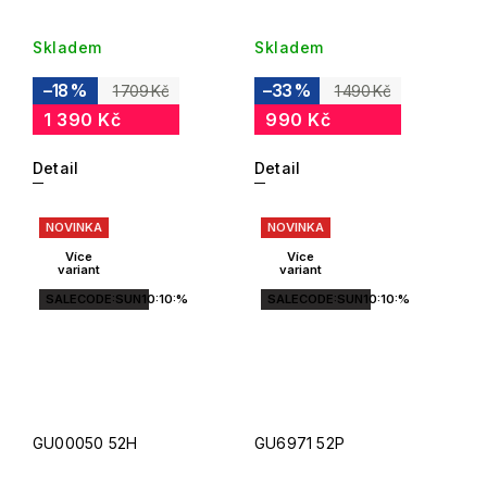
Skladem
Skladem
–18 %
–33 %
1 709 Kč
1 490 Kč
1 390 Kč
990 Kč
Detail
Detail
NOVINKA
NOVINKA
Více
Více
variant
variant
SALECODE:SUN10:10:%
SALECODE:SUN10:10:%
GU00050 52H
GU6971 52P