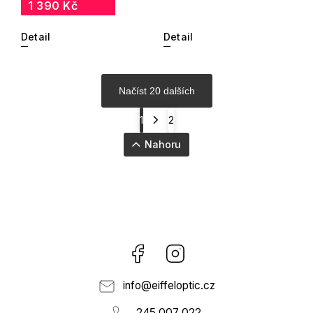
1 390 Kč
Detail
Detail
Načíst 20 dalších
1
2
Nahoru
Facebook
Instagram
info
@
eiffeloptic.cz
245 007 022