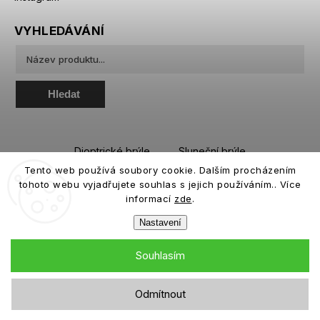
VYHLEDÁVÁNÍ
Hledat
Dioptrické brýle
Sluneční brýle
Tento web používá soubory cookie. Dalším procházením
Sportovní brýle
Kontaktní čočky
tohoto webu vyjadřujete souhlas s jejich používáním.. Více
Roztoky a oční kapky
informací
zde
.
Nastavení
Souhlasím
Copyright 2026
eiffeloptic.cz
. Všechna práva vyhrazena.
Odmítnout
Grafický návrh vytvořil a nakódoval
Shoptak.cz