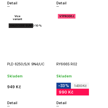
Detail
Detail
Více
VÝPRODEJ
variant
SALECODE:SUN10:10:%
PLD 6250/S/X 9N4/UC
RY666S R02
Skladem
Skladem
–33 %
1 490 Kč
949 Kč
990 Kč
Detail
Detail