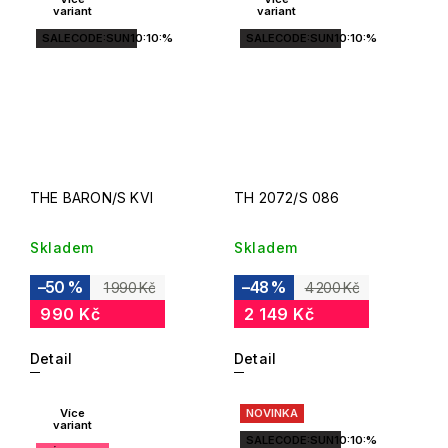
variant
variant
SALECODE:SUN10:10:%
SALECODE:SUN10:10:%
THE BARON/S KVI
TH 2072/S 086
Skladem
Skladem
–50 %
–48 %
1 990 Kč
4 200 Kč
990 Kč
2 149 Kč
Detail
Detail
Více
NOVINKA
variant
SALECODE:SUN10:10:%