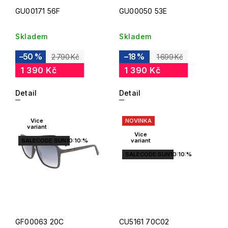
GU00171 56F
GU00050 53E
Skladem
Skladem
–50 %
–18 %
2 790 Kč
1 699 Kč
1 390 Kč
1 390 Kč
Detail
Detail
Více
NOVINKA
variant
Více
SALECODE:SUN10:10:%
variant
SALECODE:SUN10:10:%
GF00063 20C
CU5161 70C02