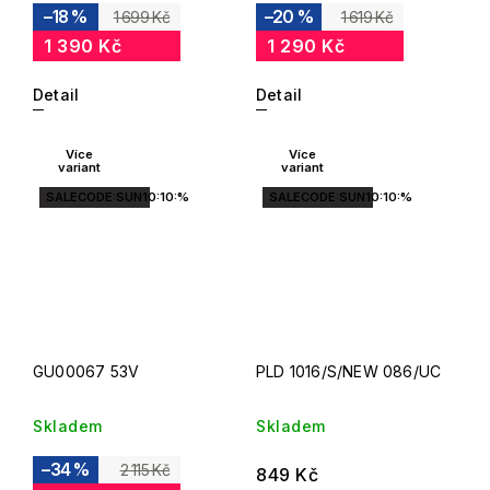
–18 %
–20 %
1 699 Kč
1 619 Kč
1 390 Kč
1 290 Kč
Detail
Detail
Více
Více
variant
variant
SALECODE:SUN10:10:%
SALECODE:SUN10:10:%
GU00067 53V
PLD 1016/S/NEW 086/UC
Skladem
Skladem
–34 %
2 115 Kč
849 Kč