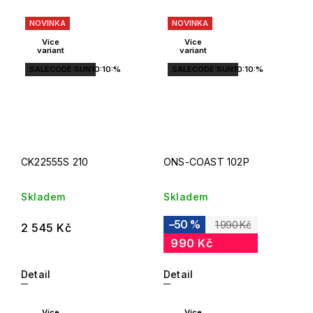
NOVINKA
NOVINKA
Více
Více
variant
variant
SALECODE:SUN10:10:%
SALECODE:SUN10:10:%
CK22555S 210
ONS-COAST 102P
Skladem
Skladem
–50 %
1 990 Kč
2 545 Kč
990 Kč
Detail
Detail
Více
Více