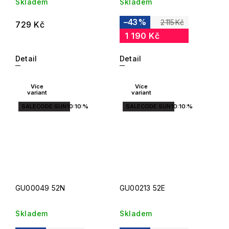
Skladem
Skladem
–43 %
2 115 Kč
729 Kč
1 190 Kč
Detail
Detail
Více
Více
variant
variant
SALECODE:SUN10:10:%
SALECODE:SUN10:10:%
GU00049 52N
GU00213 52E
Skladem
Skladem