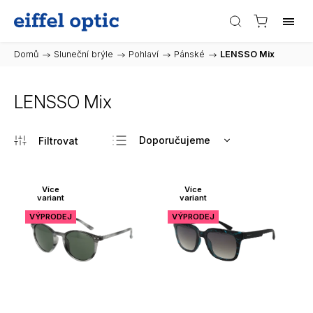
Domů
/
Sluneční brýle
/
Pohlaví
/
Pánské
/
LENSSO Mix
LENSSO Mix
Doporučujeme
Nejlevnější
Nejdražší
Více
Více
variant
variant
Nejprodávanější
VÝPRODEJ
VÝPRODEJ
Abecedně