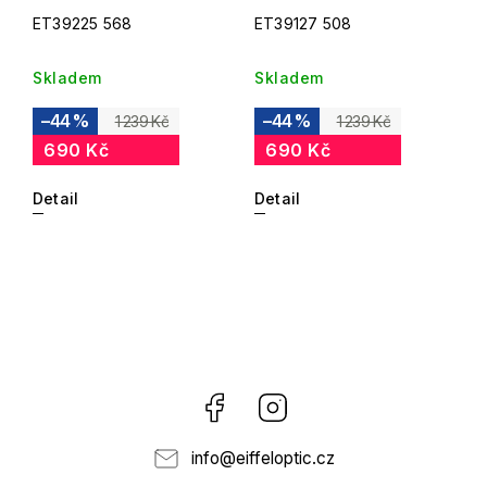
ET39225 568
ET39127 508
Skladem
Skladem
–44 %
–44 %
1 239 Kč
1 239 Kč
690 Kč
690 Kč
Detail
Detail
Facebook
Instagram
info
@
eiffeloptic.cz