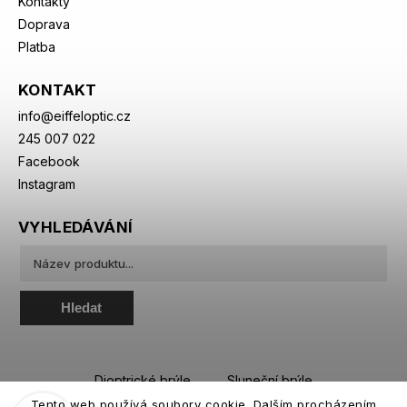
Kontakty
Doprava
Platba
KONTAKT
info
@
eiffeloptic.cz
245 007 022
Facebook
Instagram
VYHLEDÁVÁNÍ
Hledat
Dioptrické brýle
Sluneční brýle
Tento web používá soubory cookie. Dalším procházením