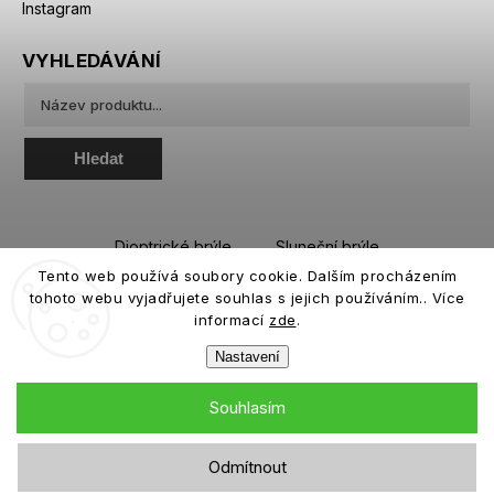
Instagram
VYHLEDÁVÁNÍ
Hledat
Dioptrické brýle
Sluneční brýle
Tento web používá soubory cookie. Dalším procházením
Sportovní brýle
Kontaktní čočky
tohoto webu vyjadřujete souhlas s jejich používáním.. Více
Roztoky a oční kapky
informací
zde
.
Nastavení
Souhlasím
Copyright 2026
eiffeloptic.cz
. Všechna práva vyhrazena.
Odmítnout
Grafický návrh vytvořil a nakódoval
Shoptak.cz