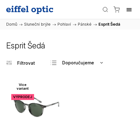
Domů
/
Sluneční brýle
/
Pohlaví
/
Pánské
/
Esprit Šedá
Esprit Šedá
Doporučujeme
Nejlevnější
Nejdražší
Více
variant
Nejprodávanější
VÝPRODEJ
Abecedně