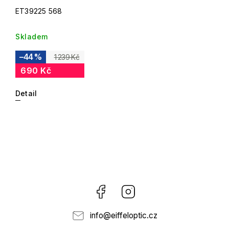
ET39225 568
Skladem
–44 %
1 239 Kč
690 Kč
Detail
Facebook
Instagram
info
@
eiffeloptic.cz