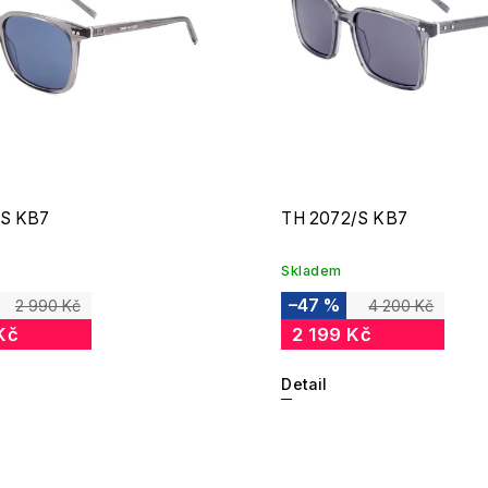
/S KB7
TH 2072/S KB7
Skladem
–47 %
2 990 Kč
4 200 Kč
Kč
2 199 Kč
Detail