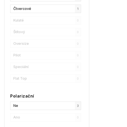
HUGO
2
Čtvercové
1
Bollé
0
Kulaté
0
FILA
0
Štítový
0
SPY
1
Oversize
0
Harley-Davidson
0
Pilot
0
Speciální
0
Flat Top
0
Polarizační
Ne
3
Ano
0