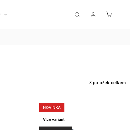
y
Roztoky a oční kapky
Doplňky
Dárkov
3
položek celkem
NOVINKA
Více variant