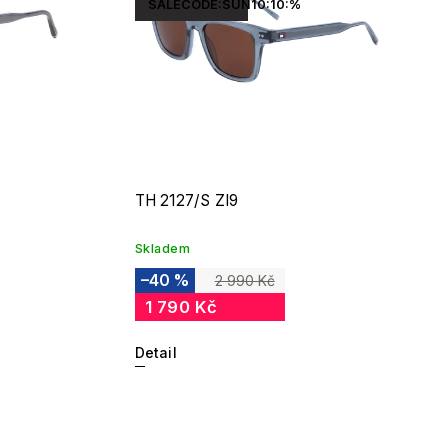
SALECODE:SUN10:10:%
TH 2127/S ZI9
Skladem
–40 %
2 990 Kč
1 790 Kč
Detail