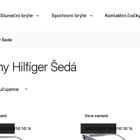
Sluneční brýle
Sportovní brýle
Kontaktní čočk
r Šedá
 Hilfiger Šedá
učujeme
nější
žší
iant
Více variant
odávanější
edně
DE:SUN10:10:%
SALECODE:SUN10:10:%