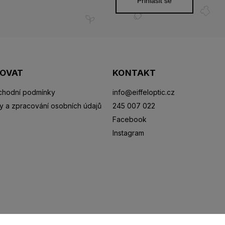
Přihlásit se
POVAT
KONTAKT
hodní podmínky
info
@
eiffeloptic.cz
y a zpracování osobních údajů
245 007 022
Facebook
Instagram
Sluneční brýle
Sportovní brýle
Kontaktní čočky
R