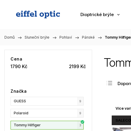
Dioptrické brýle
Domů
/
Sluneční brýle
/
Pohlaví
/
Pánské
/
Tommy Hilfige
Tommy
Cena
1790
Kč
2199
Kč
Dopor
Značka
Nejlev
GUESS
Nejdra
9
Více var
Nejpr
Polaroid
9
Abec
SALECO
Tommy Hilfiger
3