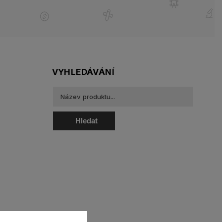
VYHLEDÁVÁNÍ
Hledat
oztoky a oční kapky