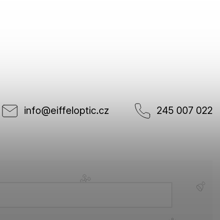
info
@
eiffeloptic.cz
245 007 022