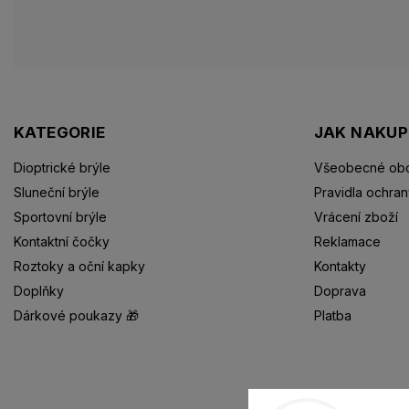
KATEGORIE
JAK NAKU
Dioptrické brýle
Všeobecné obc
Sluneční brýle
Pravidla ochran
Sportovní brýle
Vrácení zboží
Kontaktní čočky
Reklamace
Roztoky a oční kapky
Kontakty
Doplňky
Doprava
Dárkové poukazy 🎁
Platba
Dioptrické brýle