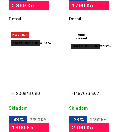
2 399 Kč
1 790 Kč
Detail
Detail
NOVINKA
Více
variant
SALECODE:SUN10:10:%
SALECODE:SUN10:10:%
TH 2068/S 086
TH 1970/S 807
Skladem
Skladem
–43 %
–33 %
2 990 Kč
3 290 Kč
1 690 Kč
2 190 Kč