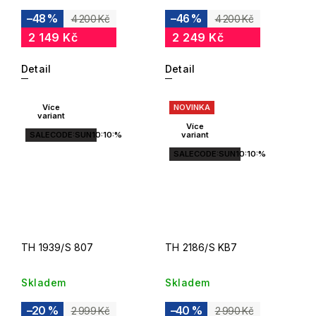
–48 %
–46 %
4 200 Kč
4 200 Kč
2 149 Kč
2 249 Kč
Detail
Detail
Více
NOVINKA
variant
Více
SALECODE:SUN10:10:%
variant
SALECODE:SUN10:10:%
TH 1939/S 807
TH 2186/S KB7
Skladem
Skladem
–20 %
–40 %
2 999 Kč
2 990 Kč