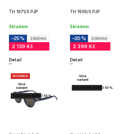
TH 1971/S PJP
TH 1939/S PJP
Skladem
Skladem
–25 %
–20 %
2 890 Kč
2 999 Kč
2 139 Kč
2 399 Kč
Detail
Detail
NOVINKA
Více
variant
Více
variant
SALECODE:SUN10:10:%
SALECODE:SUN10:10:%