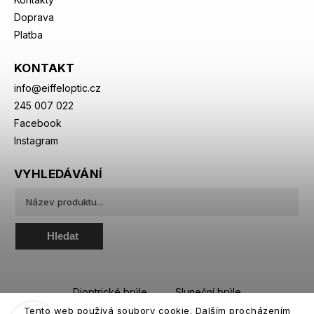
Doprava
Platba
KONTAKT
info
@
eiffeloptic.cz
245 007 022
Facebook
Instagram
VYHLEDÁVÁNÍ
Hledat
Dioptrické brýle
Sluneční brýle
Tento web používá soubory cookie. Dalším procházením
Sportovní brýle
Kontaktní čočky