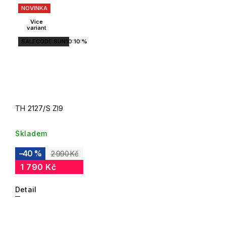
NOVINKA
Více
variant
SALECODE:SUN10:10:%
TH 2127/S ZI9
Skladem
–40 %
2 990 Kč
1 790 Kč
Detail