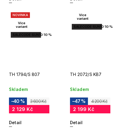
NOVINKA
Více
variant
Více
variant
SALECODE:SUN10:10:%
SALECODE:SUN10:10:%
TH 1794/S 807
TH 2072/S KB7
Skladem
Skladem
–40 %
–47 %
3 600 Kč
4 200 Kč
2 129 Kč
2 199 Kč
Detail
Detail