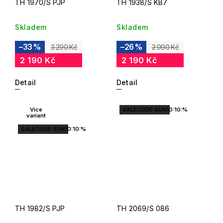
TH 1970/S PJP
TH 1938/S KB7
Skladem
Skladem
–33 %
–26 %
3 290 Kč
2 990 Kč
2 190 Kč
2 190 Kč
Detail
Detail
Více
SALECODE:SUN10:10:%
variant
SALECODE:SUN10:10:%
TH 1982/S PJP
TH 2069/S 086