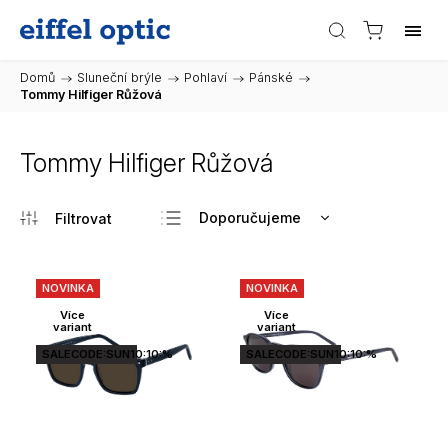
Domů
/
Sluneční brýle
/
Pohlaví
/
Pánské
/
Tommy Hilfiger Růžová
Tommy Hilfiger Růžová
Doporučujeme
Nejlevnější
Nejdražší
NOVINKA
NOVINKA
Nejprodávanější
Více
Více
variant
variant
Abecedně
SALECODE:SUN10:10:%
SALECODE:SUN10:10:%