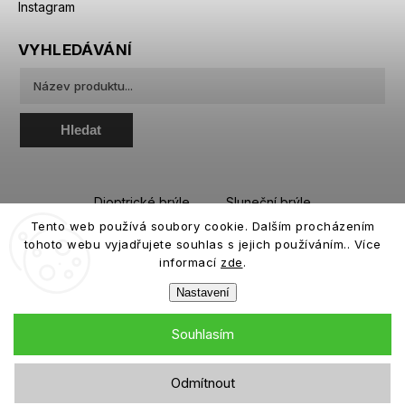
Instagram
VYHLEDÁVÁNÍ
Hledat
Dioptrické brýle
Sluneční brýle
Tento web používá soubory cookie. Dalším procházením
Sportovní brýle
Kontaktní čočky
tohoto webu vyjadřujete souhlas s jejich používáním.. Více
Roztoky a oční kapky
informací
zde
.
Nastavení
Souhlasím
Copyright 2026
eiffeloptic.cz
. Všechna práva vyhrazena.
Odmítnout
Grafický návrh vytvořil a nakódoval
Shoptak.cz