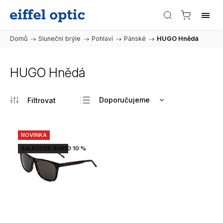
Domů
/
Sluneční brýle
/
Pohlaví
/
Pánské
/
HUGO Hnědá
HUGO Hnědá
Doporučujeme
Nejlevnější
Nejdražší
NOVINKA
Nejprodávanější
SALECODE:SUN10:10:%
Abecedně