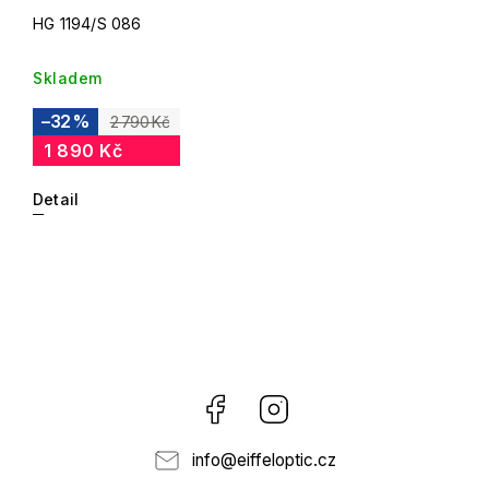
HG 1194/S 086
Skladem
–32 %
2 790 Kč
1 890 Kč
Detail
Facebook
Instagram
info
@
eiffeloptic.cz