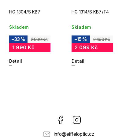
HG 1304/S KB7
HG 1314/S KB7/T4
Skladem
Skladem
–33 %
–15 %
2 990 Kč
2 490 Kč
1 990 Kč
2 099 Kč
Detail
Detail
Facebook
Instagram
info
@
eiffeloptic.cz