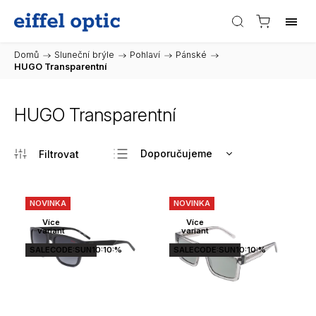
Domů
/
Sluneční brýle
/
Pohlaví
/
Pánské
/
HUGO Transparentní
HUGO Transparentní
Doporučujeme
Nejlevnější
Nejdražší
NOVINKA
NOVINKA
Nejprodávanější
Více
Více
variant
variant
Abecedně
SALECODE:SUN10:10:%
SALECODE:SUN10:10:%