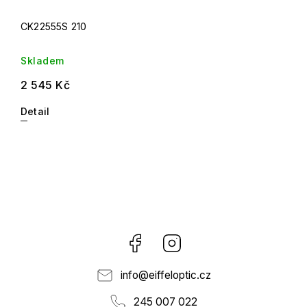
CK22555S 210
Skladem
2 545 Kč
Detail
Facebook
Instagram
info
@
eiffeloptic.cz
245 007 022