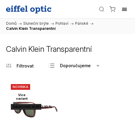
Domů
/
Sluneční brýle
/
Pohlaví
/
Pánské
/
Calvin Klein Transparentní
Calvin Klein Transparentní
Doporučujeme
Nejlevnější
Nejdražší
NOVINKA
Nejprodávanější
Více
variant
Abecedně
SALECODE:SUN10:10:%