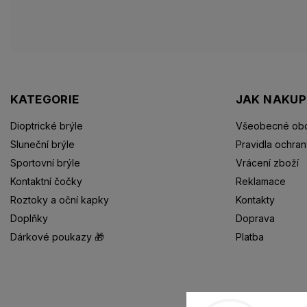
KATEGORIE
JAK NAKU
Dioptrické brýle
Všeobecné obc
Sluneční brýle
Pravidla ochran
Sportovní brýle
Vrácení zboží
Kontaktní čočky
Reklamace
Roztoky a oční kapky
Kontakty
Doplňky
Doprava
Dárkové poukazy 🎁
Platba
Dioptrické brýle