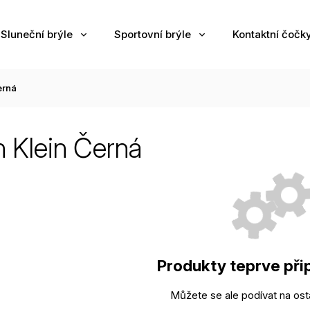
Sluneční brýle
Sportovní brýle
Kontaktní čočk
erná
n Klein Černá
Produkty teprve při
Můžete se ale podívat na osta