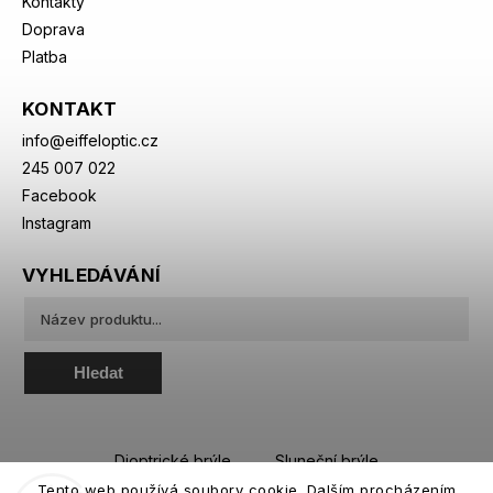
Kontakty
Doprava
Platba
KONTAKT
info
@
eiffeloptic.cz
245 007 022
Facebook
Instagram
VYHLEDÁVÁNÍ
Hledat
Dioptrické brýle
Sluneční brýle
Tento web používá soubory cookie. Dalším procházením