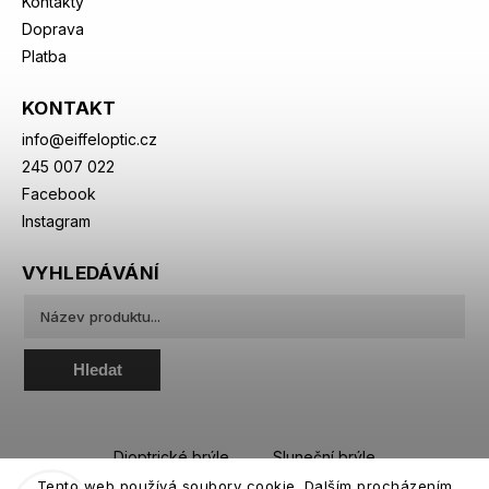
Kontakty
Doprava
Platba
KONTAKT
info
@
eiffeloptic.cz
245 007 022
Facebook
Instagram
VYHLEDÁVÁNÍ
Hledat
Dioptrické brýle
Sluneční brýle
Tento web používá soubory cookie. Dalším procházením