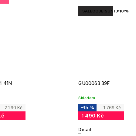
SALECODE:SUN10:10:%
4 41N
GU00063 39F
Skladem
–15 %
2 290 Kč
1 769 Kč
Kč
1 490 Kč
Detail