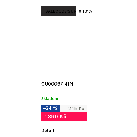
SALECODE:SUN10:10:%
GU00067 41N
Skladem
–34 %
2 115 Kč
1 390 Kč
Detail