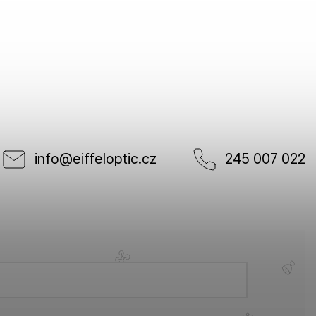
info
@
eiffeloptic.cz
245 007 022