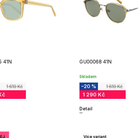
5 41N
GU00068 41N
Skladem
–20 %
1 619 Kč
1 619 Kč
Kč
1 290 Kč
Detail
EJ
Více variant