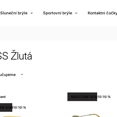
Sluneční brýle
Sportovní brýle
Kontaktní čočk
S Žlutá
učujeme
nější
žší
iant
SALECODE:SUN10:10:%
odávanější
edně
DE:SUN10:10:%