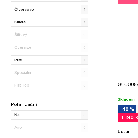
HUGO
0
Čtvercové
1
Bollé
0
Kulaté
1
FILA
0
Štítový
0
SPY
0
Oversize
0
Harley-Davidson
0
Pilot
1
Speciální
0
GU0008
Flat Top
0
Skladem
Polarizační
–48 %
Ne
6
1 190 
Ano
0
Detail