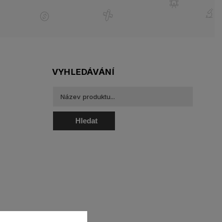
VYHLEDÁVÁNÍ
Hledat
oztoky a oční kapky