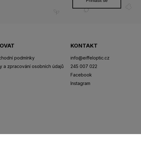
Přihlásit se
POVAT
KONTAKT
hodní podmínky
info
@
eiffeloptic.cz
y a zpracování osobních údajů
245 007 022
Facebook
Instagram
Sluneční brýle
Sportovní brýle
Kontaktní čočky
R