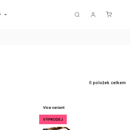
y
Roztoky a oční kapky
Doplňky
Dárkov
6
položek celkem
Více variant
VÝPRODEJ