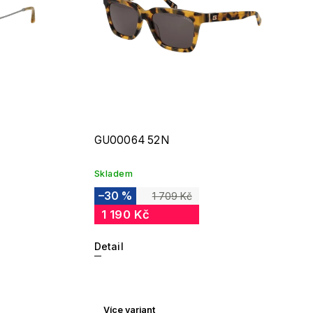
GU00064 52N
Skladem
–30 %
1 709 Kč
1 190 Kč
Detail
Více variant