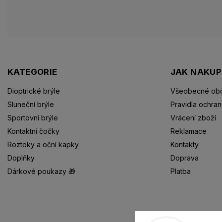
KATEGORIE
JAK NAKU
Dioptrické brýle
Všeobecné obc
Sluneční brýle
Pravidla ochran
Sportovní brýle
Vrácení zboží
Kontaktní čočky
Reklamace
Roztoky a oční kapky
Kontakty
Doplňky
Doprava
Dárkové poukazy 🎁
Platba
Dioptrické brýle