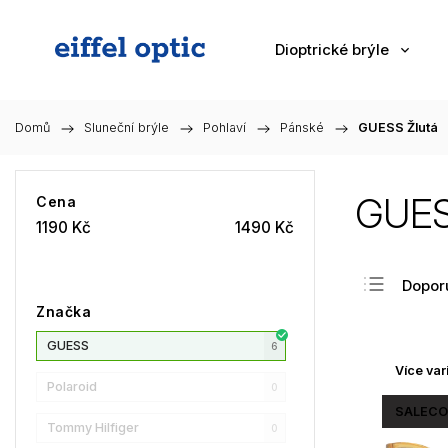
Dioptrické brýle
Domů
/
Sluneční brýle
/
Pohlaví
/
Pánské
/
GUESS Žlutá
GUES
Cena
1190
Kč
1490
Kč
Dopor
Značka
Nejlev
GUESS
Nejdra
6
Více var
Nejpr
Polaroid
0
Abec
SALECO
Tommy Hilfiger
0